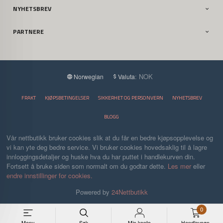
NYHETSBREV
PARTNERE
: NOK
Norwegian
Valuta
FRAKT
KJØPSBETINGELSER
SIKKERHET OG PERSONVERN
NYHETSBREV
BLOGG
Vår nettbutikk bruker cookies slik at du får en bedre kjøpsopplevelse og
vi kan yte deg bedre service. Vi bruker cookies hovedsaklig til å lagre
innloggingsdetaljer og huske hva du har puttet i handlekurven din.
Fortsett å bruke siden som normalt om du godtar dette.
Les mer
eller
endre innstillinger for cookies.
Powered by
24Nettbutikk
0
Meny
Søk
Min konto
Handlevogn