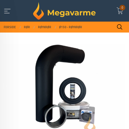
Gå
0
til
innholdet
FORSIDE
RØR
RØYKRØR
Ø150 - RØYKRØR