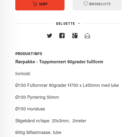
KJØP
ØNSKELISTE
DEL DETTE
PRODUKTINFO
Rørpakke - Toppmontert 90grader fullform
Innhold:
Ø150 Fulformrør 90grader H700 x L450mm med luke
Ø150 Pyntering 50mm
Ø150 murstuss
Stigebånd m/tape 20x3mm, 2meter
600g ildfastmasse, tube