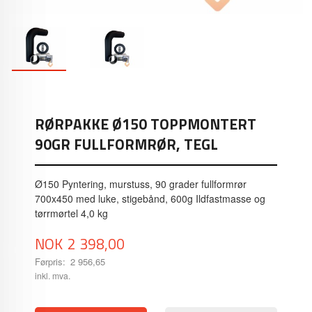
RØRPAKKE Ø150 TOPPMONTERT
90GR FULLFORMRØR, TEGL
Ø150 Pyntering, murstuss, 90 grader fullformrør
700x450 med luke, stigebånd, 600g Ildfastmasse og
tørrmørtel 4,0 kg
Tilbud
NOK
2 398,00
Førpris:
2 956,65
Rabatt
inkl. mva.