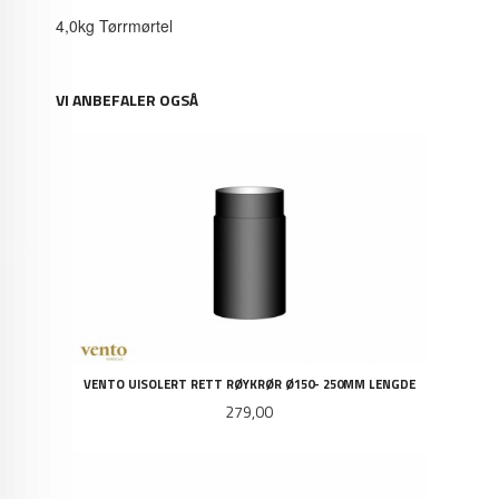
4,0kg Tørrmørtel
VI ANBEFALER OGSÅ
VENTO UISOLERT RETT RØYKRØR Ø150- 250MM LENGDE
Pris
279,00