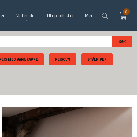
0
per
Materialer
Uteprodukter
Mer
PEIS MED VANNKAPPE
PEISOVN
STÅLPIPER