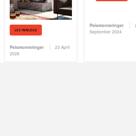
Peismonteringer
LES INNLEGG
September 2024
Peismonteringer
23 April
2026
VENTO NORDIC AS
OM BUTIKKEN
Adresse:
Østre Akervei 215, 0975 Oslo
Forside