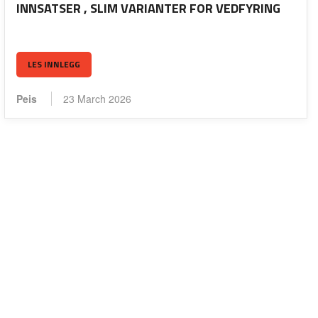
INNSATSER , SLIM VARIANTER FOR VEDFYRING
LES INNLEGG
Peis
23 March 2026