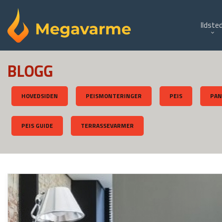
Gå
Lukk
PRODUKTER
til
Ildste
innholdet
BLOGG
HOVEDSIDEN
PEISMONTERINGER
PEIS
PAN
PEIS GUIDE
TERRASSEVARMER