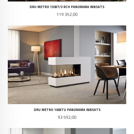
DRU METRO 130XT/3 RCH PANORAMA INNSATS
Pris
119 352,00
DRU METRO 100XTU PANORAMA INNSATS
Pris
93 592,00