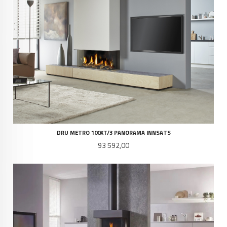
DRU METRO 100XT/3 PANORAMA INNSATS
Pris
93 592,00