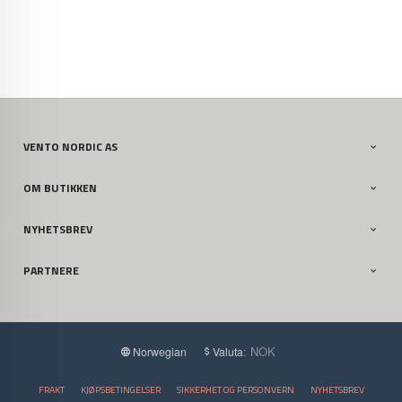
VENTO NORDIC AS
OM BUTIKKEN
NYHETSBREV
PARTNERE
: NOK
Norwegian
Valuta
FRAKT
KJØPSBETINGELSER
SIKKERHET OG PERSONVERN
NYHETSBREV