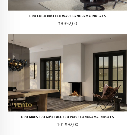
DRU LUGO 80/3 ECO WAVE PANORAMA INNSATS
Pris
78 392,00
DRU MAESTRO 60/3 TALL ECO WAVE PANORAMA INNSATS
Pris
101 592,00