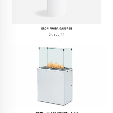
GRDN FUORA GASSPEIS
Pris
25 177,32
FUORA Q XL GASSVARMER, SORT