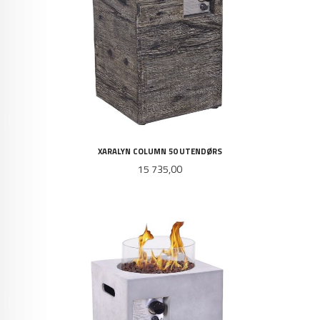
XARALYN COLUMN 50 UTENDØRS
Pris
15 735,00