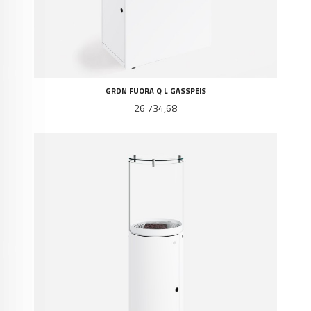
GRDN FUORA Q L GASSPEIS
Pris
26 734,68