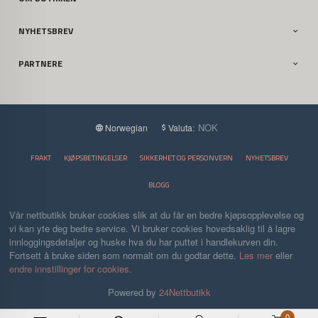
NYHETSBREV
PARTNERE
: NOK
Norwegian
Valuta
FRAKT
KJØPSBETINGELSER
SIKKERHET OG PERSONVERN
NYHETSBREV
BLOGG
Vår nettbutikk bruker cookies slik at du får en bedre kjøpsopplevelse og
vi kan yte deg bedre service. Vi bruker cookies hovedsaklig til å lagre
innloggingsdetaljer og huske hva du har puttet i handlekurven din.
Fortsett å bruke siden som normalt om du godtar dette.
Les mer
eller
endre innstillinger for cookies.
Powered by
24Nettbutikk
0