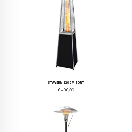
STAVERN 220 CM SORT
Pris
6 490,00