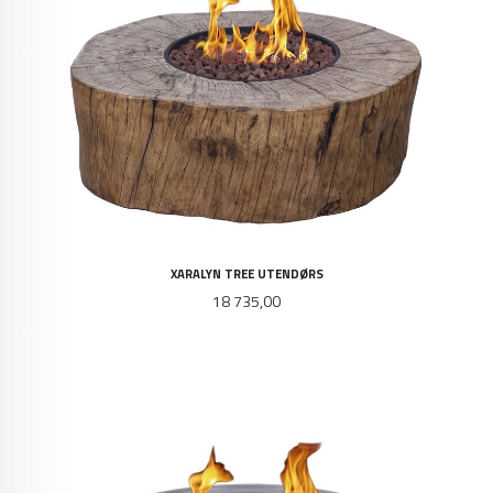
XARALYN TREE UTENDØRS
Pris
18 735,00