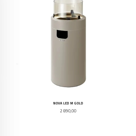
NOVA LED M GOLD
Pris
2 890,00