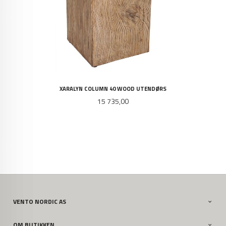
XARALYN COLUMN 40 WOOD UTENDØRS
Pris
15 735,00
VENTO NORDIC AS
OM BUTIKKEN