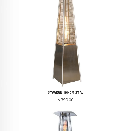
STAVERN 190 CM STÅL
Pris
5 390,00