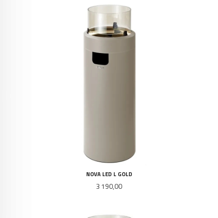
NOVA LED L GOLD
Pris
3 190,00