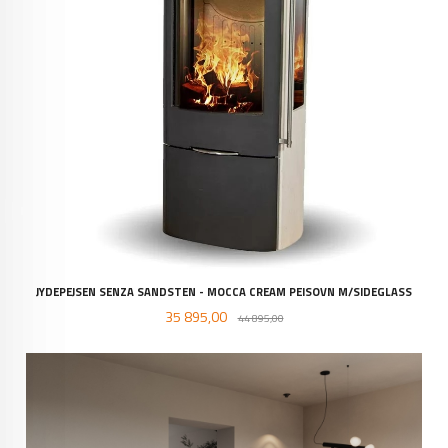
JYDEPEJSEN SENZA SANDSTEN - MOCCA CREAM PEISOVN M/SIDEGLASS
Tilbud
Rabatt
35 895,00
44 895,00