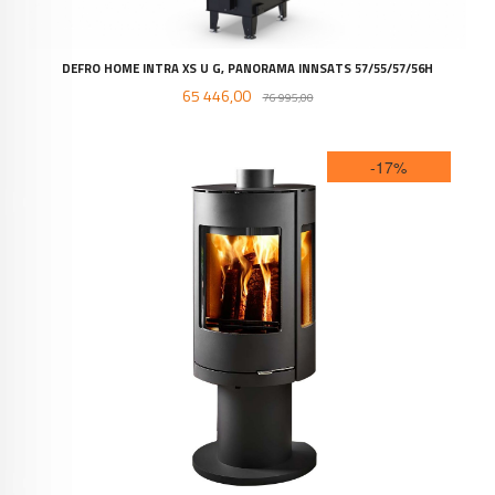
DEFRO HOME INTRA XS U G, PANORAMA INNSATS 57/55/57/56H
Tilbud
Rabatt
65 446,00
76 995,00
-17%