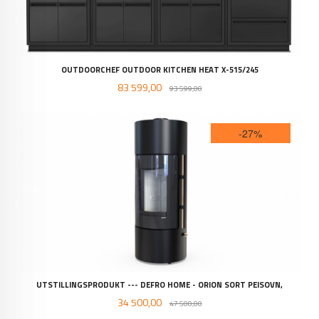
OUTDOORCHEF OUTDOOR KITCHEN HEAT X-515/245
Tilbud
Rabatt
83 599,00
93 599,00
-27%
UTSTILLINGSPRODUKT --- DEFRO HOME - ORION SORT PEISOVN,
Tilbud
Rabatt
34 500,00
47 500,00