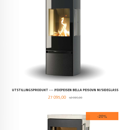
UTSTILLINGSPRODUKT --- JYDEPEISEN BELLA PEISOVN M/SIDEGLASS
Tilbud
Rabatt
27 095,00
40 095,00
-20%