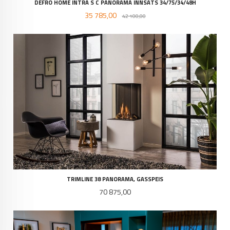
DEFRO HOME INTRA S C PANORAMA INNSATS 34/75/34/48H
Tilbud
Rabatt
35 785,00
42 100,00
TRIMLINE 38 PANORAMA, GASSPEIS
Pris
70 875,00