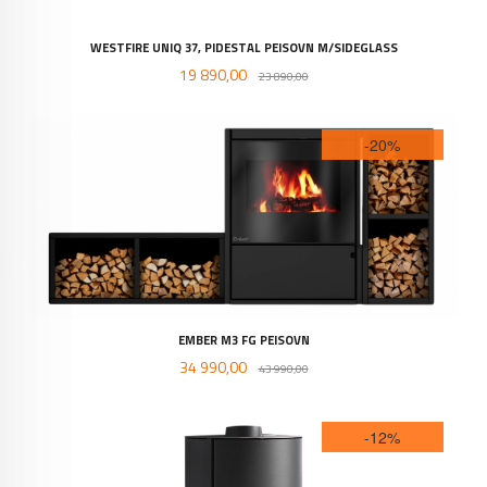
WESTFIRE UNIQ 37, PIDESTAL PEISOVN M/SIDEGLASS
Tilbud
Rabatt
19 890,00
23 890,00
-20%
EMBER M3 FG PEISOVN
Tilbud
Rabatt
34 990,00
43 990,00
-12%