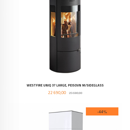
WESTFIRE UNIQ 37 LARGE, PEISOVN M/SIDEGLASS
Tilbud
Rabatt
22 690,00
25 690,00
-44%