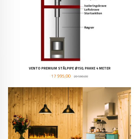
VENTO PREMIUM STÅLPIPE Ø150, PAKKE 4 METER
Tilbud
Rabatt
17 995,00
20 590,00