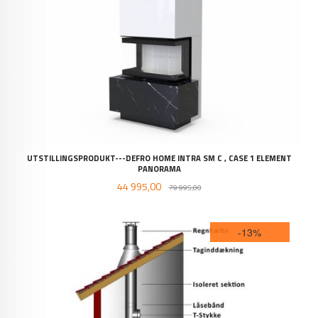
UTSTILLINGSPRODUKT---DEFRO HOME INTRA SM C , CASE 1 ELEMENT
PANORAMA
Tilbud
Rabatt
44 995,00
79 995,00
-13%