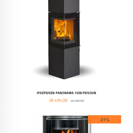
JYDEPEJSEN PANORAMA 1500 PEISOVN
Tilbud
Rabatt
36 495,00
46 495,00
-21%