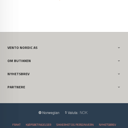
VENTO NORDIC AS
OM BUTIKKEN
NYHETSBREV
PARTNERE
: NOK
Norwegian
Valuta
FRAKT
KJØPSBETINGELSER
SIKKERHET OG PERSONVERN
NYHETSBREV