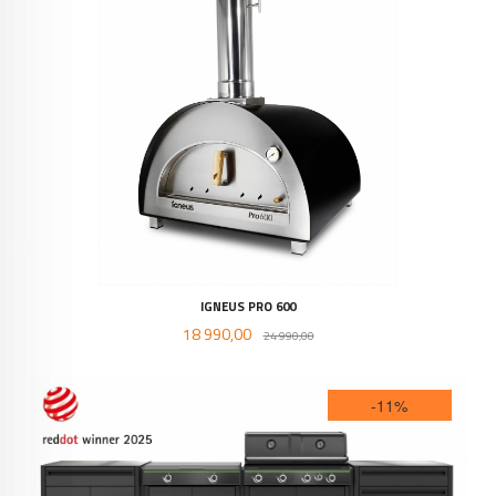
IGNEUS PRO 600
Tilbud
Rabatt
18 990,00
24 990,00
-11%