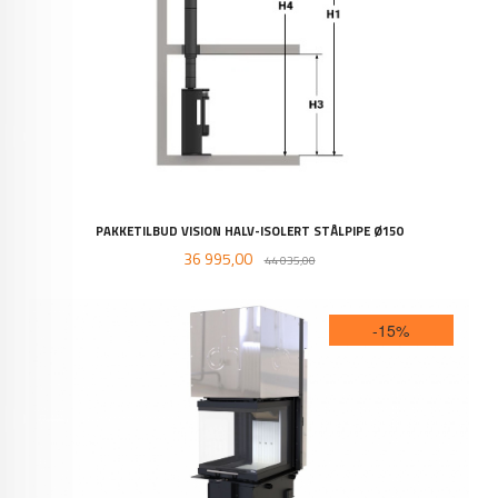
PAKKETILBUD VISION HALV-ISOLERT STÅLPIPE Ø150
Tilbud
Rabatt
36 995,00
44 035,00
-15%