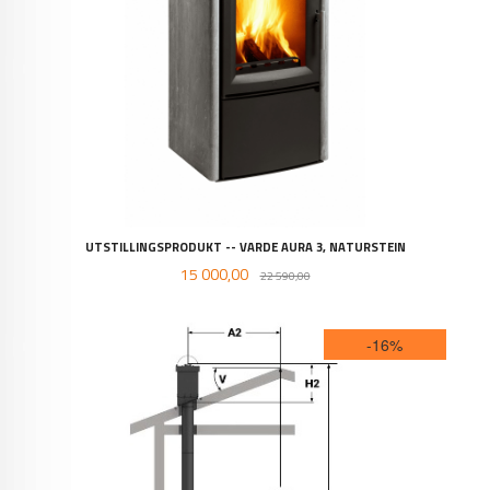
UTSTILLINGSPRODUKT -- VARDE AURA 3, NATURSTEIN
Tilbud
Rabatt
15 000,00
22 590,00
-16%