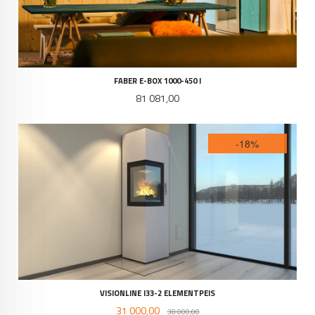
FABER E-BOX 1000-450 I
Pris
81 081,00
-18%
VISIONLINE I33-2 ELEMENTPEIS
Tilbud
Rabatt
31 000,00
38 000,00