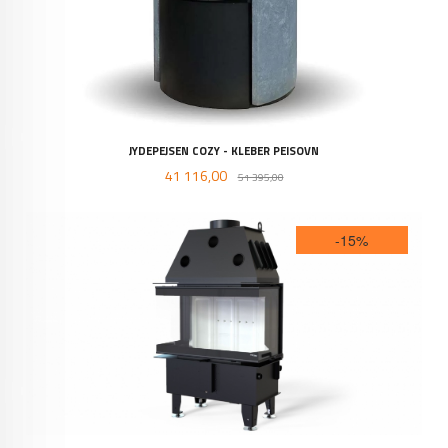
JYDEPEJSEN COZY - KLEBER PEISOVN
Tilbud
Rabatt
41 116,00
51 395,00
-15%