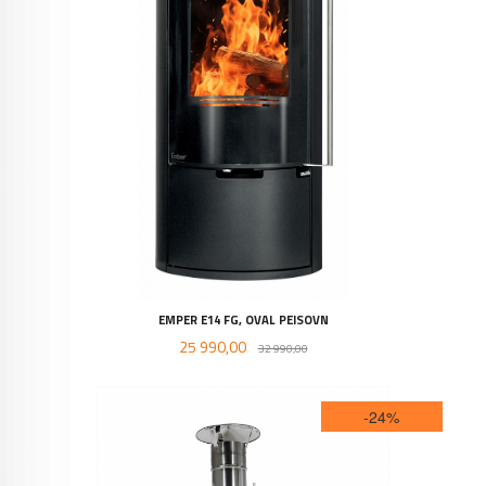
EMPER E14 FG, OVAL PEISOVN
Tilbud
Rabatt
25 990,00
32 990,00
-24%