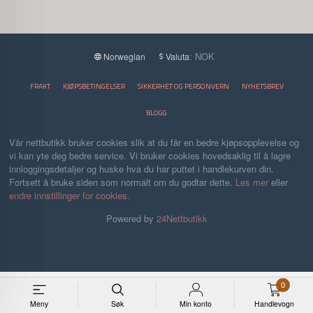
: NOK
Norwegian
Valuta
FRAKT
KJØPSBETINGELSER
SIKKERHET OG PERSONVERN
NYHETSBREV
BLOGG
Vår nettbutikk bruker cookies slik at du får en bedre kjøpsopplevelse og
vi kan yte deg bedre service. Vi bruker cookies hovedsaklig til å lagre
innloggingsdetaljer og huske hva du har puttet i handlekurven din.
Fortsett å bruke siden som normalt om du godtar dette.
Les mer
eller
endre innstillinger for cookies.
Powered by
24Nettbutikk
0
Meny
Søk
Min konto
Handlevogn