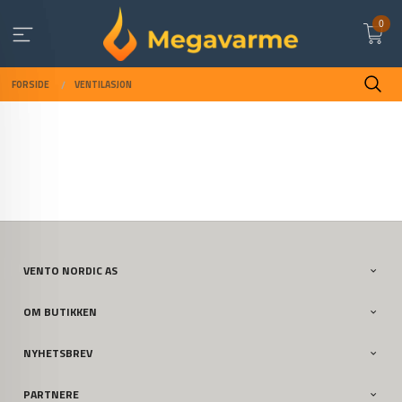
Gå
0
til
innholdet
FORSIDE
VENTILASJON
VENTO NORDIC AS
OM BUTIKKEN
NYHETSBREV
PARTNERE