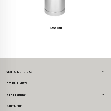
GASSRØR
VENTO NORDIC AS
OM BUTIKKEN
NYHETSBREV
PARTNERE