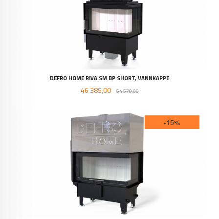
DEFRO HOME RIVA SM BP SHORT, VANNKAPPE
Tilbud
Rabatt
46 385,00
54 570,00
-15%