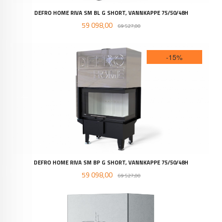
DEFRO HOME RIVA SM BL G SHORT, VANNKAPPE 75/50/48H
Tilbud
Rabatt
59 098,00
69 527,00
-15%
DEFRO HOME RIVA SM BP G SHORT, VANNKAPPE 75/50/48H
Tilbud
Rabatt
59 098,00
69 527,00