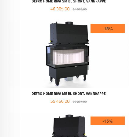
DEFRO HOME RIVA SM BL SHORT, VANNKAPPE
Tilbud
Rabatt
46 385,00
54 570,00
-15%
DEFRO HOME RIVA ME BL SHORT, VANNKAPPE
Tilbud
Rabatt
55 466,00
65 254,00
-15%