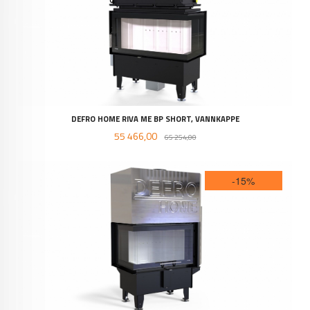
DEFRO HOME RIVA ME BP SHORT, VANNKAPPE
Tilbud
Rabatt
55 466,00
65 254,00
-15%