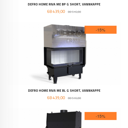
DEFRO HOME RIVA ME BP G SHORT, VANNKAPPE
Tilbud
Rabatt
68 439,00
80 516,00
-15%
DEFRO HOME RIVA ME BL G SHORT, VANNKAPPE
Tilbud
Rabatt
68 439,00
80 516,00
-15%