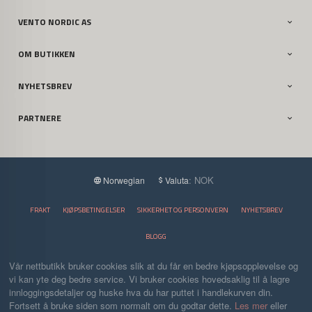
VENTO NORDIC AS
OM BUTIKKEN
NYHETSBREV
PARTNERE
: NOK
Norwegian
Valuta
FRAKT
KJØPSBETINGELSER
SIKKERHET OG PERSONVERN
NYHETSBREV
BLOGG
Vår nettbutikk bruker cookies slik at du får en bedre kjøpsopplevelse og
vi kan yte deg bedre service. Vi bruker cookies hovedsaklig til å lagre
innloggingsdetaljer og huske hva du har puttet i handlekurven din.
Fortsett å bruke siden som normalt om du godtar dette.
Les mer
eller