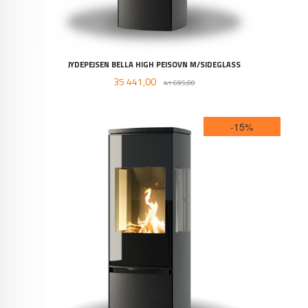
JYDEPEJSEN BELLA HIGH PEISOVN M/SIDEGLASS
Tilbud
Rabatt
35 441,00
41 695,00
-15%