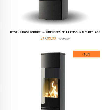
UTSTILLINGSPRODUKT --- JYDEPEISEN BELLA PEISOVN M/SIDEGLASS
Tilbud
Rabatt
27 095,00
40 095,00
-15%