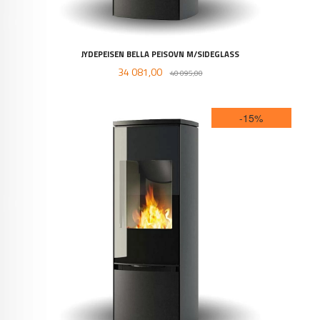
JYDEPEISEN BELLA PEISOVN M/SIDEGLASS
Tilbud
Rabatt
34 081,00
40 095,00
-15%