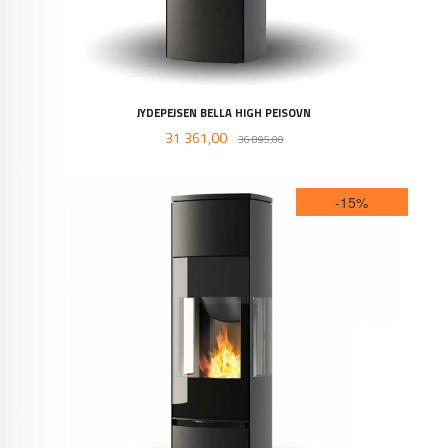
JYDEPEJSEN BELLA HIGH PEISOVN
Tilbud
Rabatt
31 361,00
36 895,00
-15%