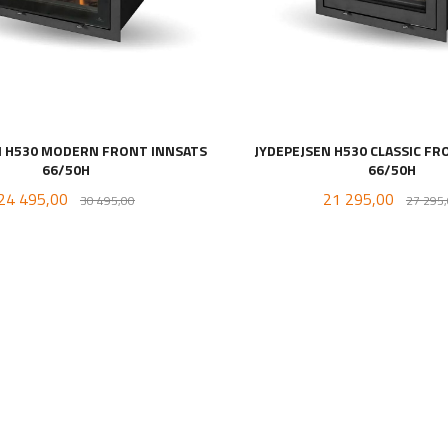
N H530 MODERN FRONT INNSATS
JYDEPEJSEN H530 CLASSIC FR
66/50H
66/50H
Tilbud
Rabatt
Tilbud
24 495,00
21 295,00
30 495,00
27 295
LES MER
LES MER