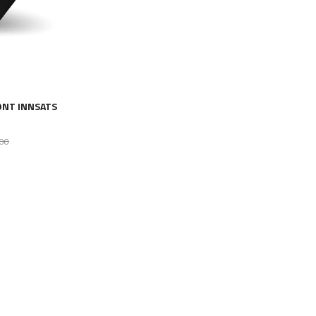
ONT INNSATS
Rabatt
,00