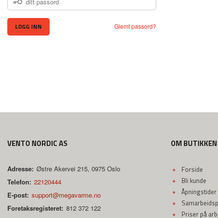
PASSORD
Glemt passord?
VENTO NORDIC AS
OM BUTIKKEN
Adresse:
Østre Akervei 215, 0975 Oslo
Forside
Bli kunde
Telefon:
22120444
Åpningstider
E-post:
support@megavarme.no
Samarbeidspa
Foretaksregisteret:
812 372 122
Priser på ar