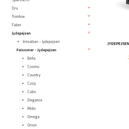
Dru
Trimline
Faber
Jydepejsen
Innsatser - Jydepejsen
JYDEPEJSE
Peisovner - Jydepejsen
Bella
Cosmo
Country
Cozy
Cubic
Elegance
Mido
Omega
Orion