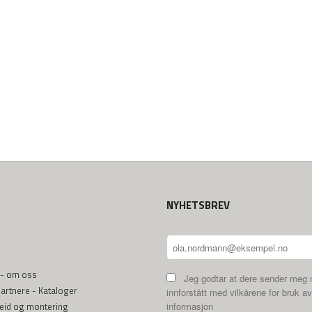
NYHETSBREV
 - om oss
Jeg godtar at dere sender meg 
rtnere - Kataloger
innforstått med vilkårene for bruk av
beid og montering
informasjon