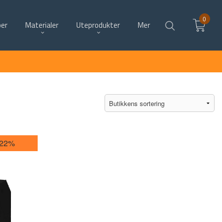
0
per
Materialer
Uteprodukter
Mer
-22%