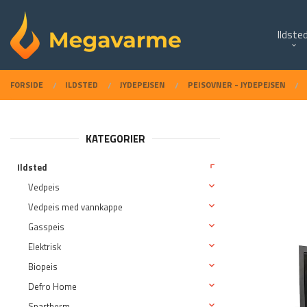
Gå
Lukk
PRODUKTER
til
Ildste
innholdet
FORSIDE
ILDSTED
JYDEPEJSEN
PEISOVNER - JYDEPEJSEN
KATEGORIER
Ildsted
Vedpeis
Vedpeis med vannkappe
Gasspeis
Elektrisk
Biopeis
Defro Home
Spartherm