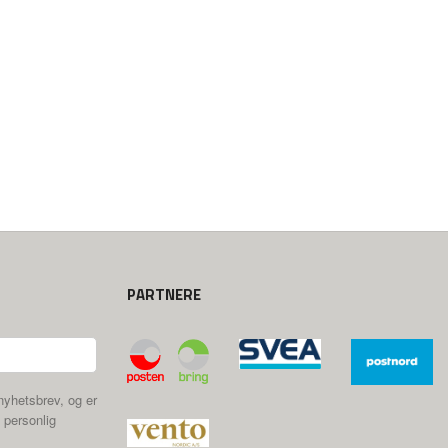
PARTNERE
nyhetsbrev, og er
 personlig