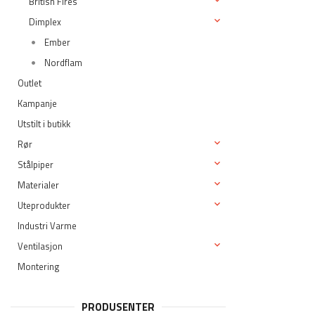
British Fires
Dimplex
Ember
Nordflam
Outlet
Kampanje
Utstilt i butikk
Rør
Stålpiper
Materialer
Uteprodukter
Industri Varme
Ventilasjon
Montering
PRODUSENTER