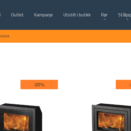
d
Outlet
Kampanje
Utstilt i butikk
Rør
Stålpi
H530
-20%