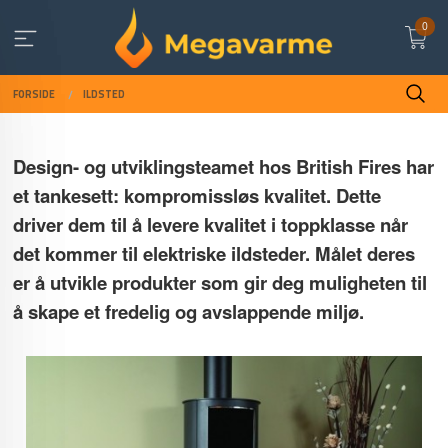
Gå
0
til
innholdet
FORSIDE
ILDSTED
Design- og utviklingsteamet hos British Fires har
et tankesett: kompromissløs kvalitet. Dette
driver dem til å levere kvalitet i toppklasse når
det kommer til elektriske ildsteder. Målet deres
er å utvikle produkter som gir deg muligheten til
å skape et fredelig og avslappende miljø.