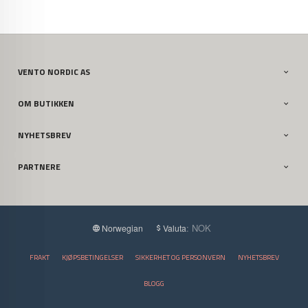
VENTO NORDIC AS
OM BUTIKKEN
NYHETSBREV
PARTNERE
: NOK
Norwegian
Valuta
FRAKT
KJØPSBETINGELSER
SIKKERHET OG PERSONVERN
NYHETSBREV
BLOGG