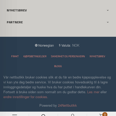
NYHETSBREV
PARTNERE
: NOK
Norwegian
Valuta
FRAKT
KJØPSBETINGELSER
SIKKERHET OG PERSONVERN
NYHETSBREV
BLOGG
Vår nettbutikk bruker cookies slik at du får en bedre kjøpsopplevelse og
vi kan yte deg bedre service. Vi bruker cookies hovedsaklig til å lagre
innloggingsdetaljer og huske hva du har puttet i handlekurven din.
Fortsett å bruke siden som normalt om du godtar dette.
Les mer
eller
endre innstillinger for cookies.
Powered by
24Nettbutikk
0