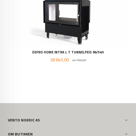
DEFRO HOME INTRA L T TUNNELPEIS 96/54H
Tilbud
Rabatt
38 845,00
45 700,00
VENTO NORDIC AS
OM BUTIKKEN