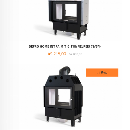
DEFRO HOME INTRA M T G TUNNELPEIS 79/54H
Tilbud
Rabatt
49 215,00
57 900,00
-15%