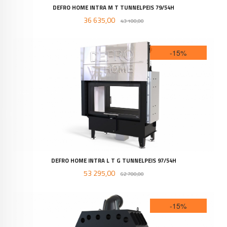
DEFRO HOME INTRA M T TUNNELPEIS 79/54H
Tilbud
Rabatt
36 635,00
43 100,00
-15%
DEFRO HOME INTRA L T G TUNNELPEIS 97/54H
Tilbud
Rabatt
53 295,00
62 700,00
-15%