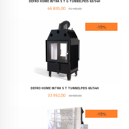
DEFRO HOME INTRA S T G TUNNELPEIS 63/54H
Tilbud
Rabatt
46 835,00
55 100,00
-15%
DEFRO HOME INTRA S T TUNNELPEIS 65/54H
Tilbud
Rabatt
33 992,00
39 990,00
-15%