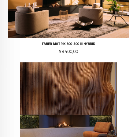
FABER MATRIX 800-500 III HYBRID
Pris
98 400,00