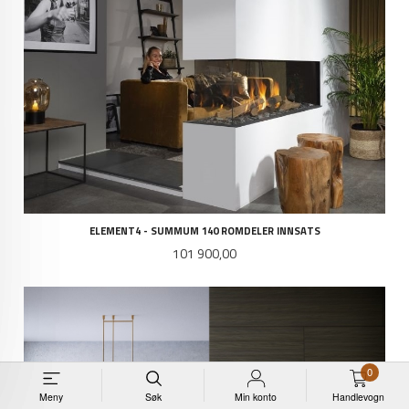
ELEMENT4 - SUMMUM 140 ROMDELER INNSATS
Pris
101 900,00
0
Meny
Søk
Min konto
Handlevogn