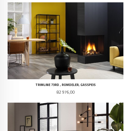
TRIMLINE 73RD , ROMDELER, GASSPEIS
Pris
82 976,00