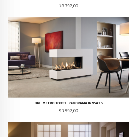
Pris
78 392,00
DRU METRO 100XTU PANORAMA INNSATS
Pris
93 592,00