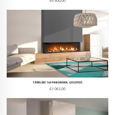
Pris
45 900,00
TRIMLINE 140 PANORAMA, GASSPEIS
Pris
67 063,00