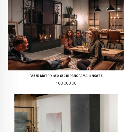
FABER MATRIX 450-650 III PANORAMA INNSATS
Pris
100 000,00