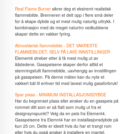
Real Flame Burner
sikrer deg et ekstremt realistisk
flammebilde. Brenneren et delt opp i flere små deler
for å skape dybde og et mest mulig naturlig uttrykk. I
kombinasjon med de meget naturtro vedkubbene
skaper dette en vakker fyring.
Atmosfærisk flammebilde - DET VAKRESTE
FLAMMEBILDET, SELV PÅ LAVE INNSTILLINGER
Element4 streber etter å få mest mulig ut av
ildstedene. Gasspeisene skaper derfor alltid et
stemningsfullt flammebilde, uavhengig av innstillingen
på gasspeisen. På denne måten kan du nyte et
vakkert bål til enhver tid med lavest mulig gassforbruk!
Spar plass - MINIMUM INSTALLASJONSDYBDE
Har du begrenset plass eller ønsker du en gasspeis på
rommet ditt som er så flatt som mulig ut fra et
designsynspunkt? Velg da en peis fra Element4.
Gasspeisene fra Elemnt4 har en installasjonsdybde på
kun 25 cm. Dette er ideelt hvis du har et trangt rom
eller hvis du også ønsker å installere en mantel.