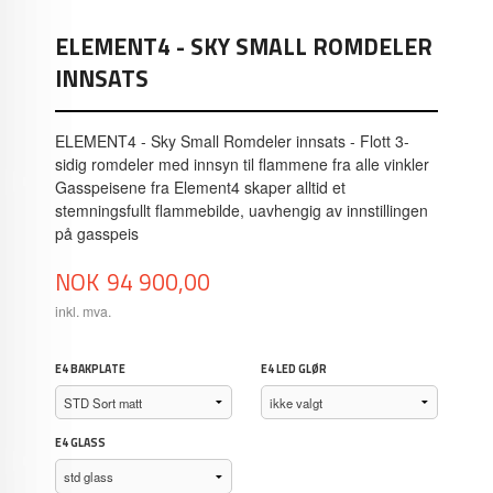
ELEMENT4 - SKY SMALL ROMDELER
INNSATS
ELEMENT4 - Sky Small Romdeler innsats - Flott 3-
sidig romdeler med innsyn til flammene fra alle vinkler
Gasspeisene fra Element4 skaper alltid et
stemningsfullt flammebilde, uavhengig av innstillingen
på gasspeis
Pris
NOK
94 900,00
inkl. mva.
E4 BAKPLATE
E4 LED GLØR
E4 GLASS