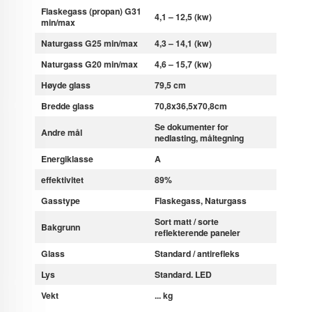
Flaskegass (propan) G31
4,1 – 12,5 (kw)
min/max
Naturgass G25 min/max
4,3 – 14,1 (kw)
Naturgass G20 min/max
4,6 – 15,7 (kw)
Høyde glass
79,5 cm
Bredde glass
70,8x36,5x70,8cm
Se dokumenter for
Andre mål
nedlasting, måltegning
Energiklasse
A
effektivitet
89%
Gasstype
Flaskegass
, Naturgass
Sort matt / sorte
Bakgrunn
reflekterende paneler
Glass
Standard / antirefleks
Lys
Standard. LED
Vekt
... kg