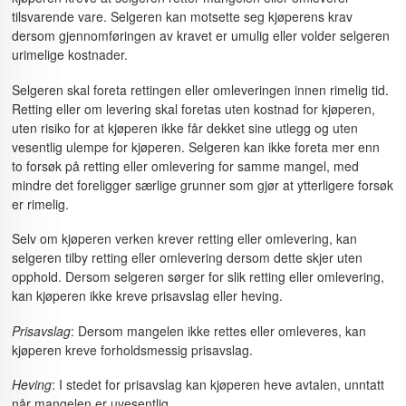
tilsvarende vare. Selgeren kan motsette seg kjøperens krav
dersom gjennomføringen av kravet er umulig eller volder selgeren
urimelige kostnader.
Selgeren skal foreta rettingen eller omleveringen innen rimelig tid.
Retting eller om levering skal foretas uten kostnad for kjøperen,
uten risiko for at kjøperen ikke får dekket sine utlegg og uten
vesentlig ulempe for kjøperen. Selgeren kan ikke foreta mer enn
to forsøk på retting eller omlevering for samme mangel, med
mindre det foreligger særlige grunner som gjør at ytterligere forsøk
er rimelig.
Selv om kjøperen verken krever retting eller omlevering, kan
selgeren tilby retting eller omlevering dersom dette skjer uten
opphold. Dersom selgeren sørger for slik retting eller omlevering,
kan kjøperen ikke kreve prisavslag eller heving.
Prisavslag
: Dersom mangelen ikke rettes eller omleveres, kan
kjøperen kreve forholdsmessig prisavslag.
Heving
: I stedet for prisavslag kan kjøperen heve avtalen, unntatt
når mangelen er uvesentlig.