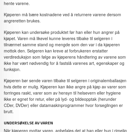
hente varene.
Kjøperen må bære kostnadene ved å returnere varene dersom
angreretten brukes.
Kjøperen kan undersøke produktet før han eller hun angrer på
kjøpet. Varen må likevel kunne leveres tilbake til selgeren i
tilnærmet samme stand og mengde som den var i da kjøperen
mottok den. Selgeren kan kreve at forbrukeren erstatter
verdireduksjon som følge av kjøperens håndtering av varene som
ikke har vært nødvendig for å fastslå varenes art, egenskaper og
funksjon.
Kjøperen bør sende varen tilbake til selgeren i originalemballasjen
hvis dette er mulig. Kjøperen kan ikke angre på kjøp av varer som
forringes raskt, varer som av hensyn til helsevern eller hygiene
ikke er egnet for retur, eller på lyd- og bildeopptak (herunder
CDer, DVDer) eller datamaskinprogrammer hvor forseglingen er
brutt.
UNDERSØKELSE AV VAREN
Når kjøperen mottar varen, anbefales det at han eller hun i rimelig