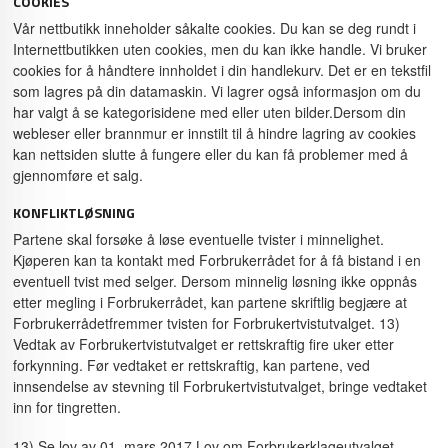
COOKIES
Vår nettbutikk inneholder såkalte cookies. Du kan se deg rundt i
Internettbutikken uten cookies, men du kan ikke handle. Vi bruker
cookies for å håndtere innholdet i din handlekurv. Det er en tekstfil
som lagres på din datamaskin. Vi lagrer også informasjon om du
har valgt å se kategorisidene med eller uten bilder.Dersom din
webleser eller brannmur er innstilt til å hindre lagring av cookies
kan nettsiden slutte å fungere eller du kan få problemer med å
gjennomføre et salg.
KONFLIKTLØSNING
Partene skal forsøke å løse eventuelle tvister i minnelighet.
Kjøperen kan ta kontakt med Forbrukerrådet for å få bistand i en
eventuell tvist med selger. Dersom minnelig løsning ikke oppnås
etter megling i Forbrukerrådet, kan partene skriftlig begjære at
Forbrukerrådetfremmer tvisten for Forbrukertvistutvalget. 13)
Vedtak av Forbrukertvistutvalget er rettskraftig fire uker etter
forkynning. Før vedtaket er rettskraftig, kan partene, ved
innsendelse av stevning til Forbrukertvistutvalget, bringe vedtaket
inn for tingretten.
13) Se lov av 01. mars 2017 Lov om Forbrukerklageutvalget