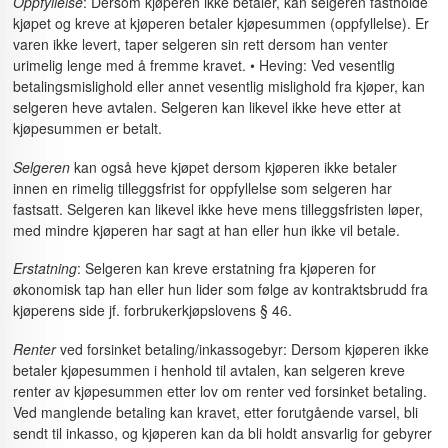
Oppfyllelse
: Dersom kjøperen ikke betaler, kan selgeren fastholde
kjøpet og kreve at kjøperen betaler kjøpesummen (oppfyllelse). Er
varen ikke levert, taper selgeren sin rett dersom han venter
urimelig lenge med å fremme kravet. • Heving: Ved vesentlig
betalingsmislighold eller annet vesentlig mislighold fra kjøper, kan
selgeren heve avtalen. Selgeren kan likevel ikke heve etter at
kjøpesummen er betalt.
Selgeren
kan også heve kjøpet dersom kjøperen ikke betaler
innen en rimelig tilleggsfrist for oppfyllelse som selgeren har
fastsatt. Selgeren kan likevel ikke heve mens tilleggsfristen løper,
med mindre kjøperen har sagt at han eller hun ikke vil betale.
Erstatning
: Selgeren kan kreve erstatning fra kjøperen for
økonomisk tap han eller hun lider som følge av kontraktsbrudd fra
kjøperens side jf. forbrukerkjøpslovens § 46.
Renter
ved forsinket betaling/inkassogebyr: Dersom kjøperen ikke
betaler kjøpesummen i henhold til avtalen, kan selgeren kreve
renter av kjøpesummen etter lov om renter ved forsinket betaling.
Ved manglende betaling kan kravet, etter forutgående varsel, bli
sendt til inkasso, og kjøperen kan da bli holdt ansvarlig for gebyrer