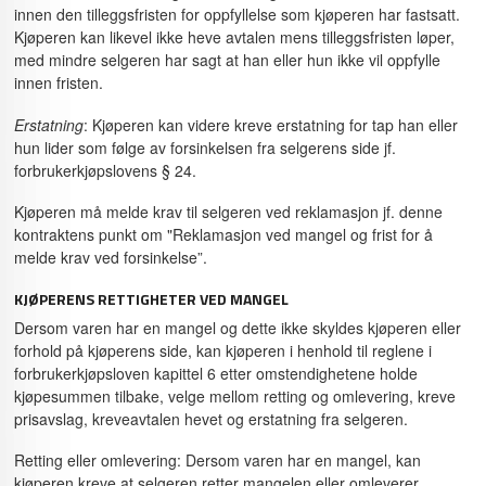
innen den tilleggsfristen for oppfyllelse som kjøperen har fastsatt.
Kjøperen kan likevel ikke heve avtalen mens tilleggsfristen løper,
med mindre selgeren har sagt at han eller hun ikke vil oppfylle
innen fristen.
Erstatning
: Kjøperen kan videre kreve erstatning for tap han eller
hun lider som følge av forsinkelsen fra selgerens side jf.
forbrukerkjøpslovens § 24.
Kjøperen må melde krav til selgeren ved reklamasjon jf. denne
kontraktens punkt om "Reklamasjon ved mangel og frist for å
melde krav ved forsinkelse”.
KJØPERENS RETTIGHETER VED MANGEL
Dersom varen har en mangel og dette ikke skyldes kjøperen eller
forhold på kjøperens side, kan kjøperen i henhold til reglene i
forbrukerkjøpsloven kapittel 6 etter omstendighetene holde
kjøpesummen tilbake, velge mellom retting og omlevering, kreve
prisavslag, kreveavtalen hevet og erstatning fra selgeren.
Retting eller omlevering: Dersom varen har en mangel, kan
kjøperen kreve at selgeren retter mangelen eller omleverer