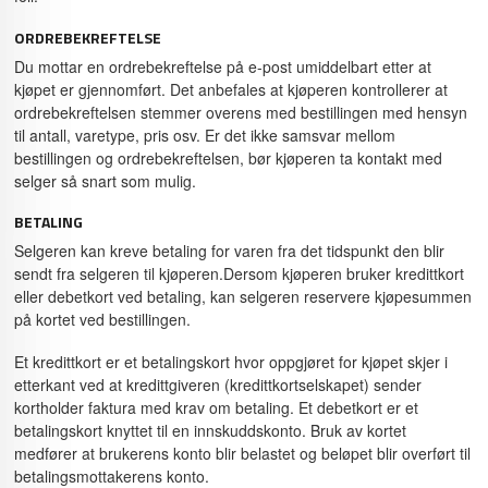
ORDREBEKREFTELSE
Du mottar en ordrebekreftelse på e-post umiddelbart etter at
kjøpet er gjennomført. Det anbefales at kjøperen kontrollerer at
ordrebekreftelsen stemmer overens med bestillingen med hensyn
til antall, varetype, pris osv. Er det ikke samsvar mellom
bestillingen og ordrebekreftelsen, bør kjøperen ta kontakt med
selger så snart som mulig.
BETALING
Selgeren kan kreve betaling for varen fra det tidspunkt den blir
sendt fra selgeren til kjøperen.Dersom kjøperen bruker kredittkort
eller debetkort ved betaling, kan selgeren reservere kjøpesummen
på kortet ved bestillingen.
Et kredittkort er et betalingskort hvor oppgjøret for kjøpet skjer i
etterkant ved at kredittgiveren (kredittkortselskapet) sender
kortholder faktura med krav om betaling. Et debetkort er et
betalingskort knyttet til en innskuddskonto. Bruk av kortet
medfører at brukerens konto blir belastet og beløpet blir overført til
betalingsmottakerens konto.