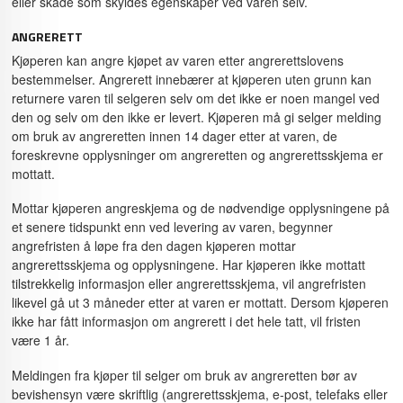
eller skade som skyldes egenskaper ved varen selv.
ANGRERETT
Kjøperen kan angre kjøpet av varen etter angrerettslovens
bestemmelser. Angrerett innebærer at kjøperen uten grunn kan
returnere varen til selgeren selv om det ikke er noen mangel ved
den og selv om den ikke er levert. Kjøperen må gi selger melding
om bruk av angreretten innen 14 dager etter at varen, de
foreskrevne opplysninger om angreretten og angrerettsskjema er
mottatt.
Mottar kjøperen angreskjema og de nødvendige opplysningene på
et senere tidspunkt enn ved levering av varen, begynner
angrefristen å løpe fra den dagen kjøperen mottar
angrerettsskjema og opplysningene. Har kjøperen ikke mottatt
tilstrekkelig informasjon eller angrerettsskjema, vil angrefristen
likevel gå ut 3 måneder etter at varen er mottatt. Dersom kjøperen
ikke har fått informasjon om angrerett i det hele tatt, vil fristen
være 1 år.
Meldingen fra kjøper til selger om bruk av angreretten bør av
bevishensyn være skriftlig (angrerettsskjema, e-post, telefaks eller