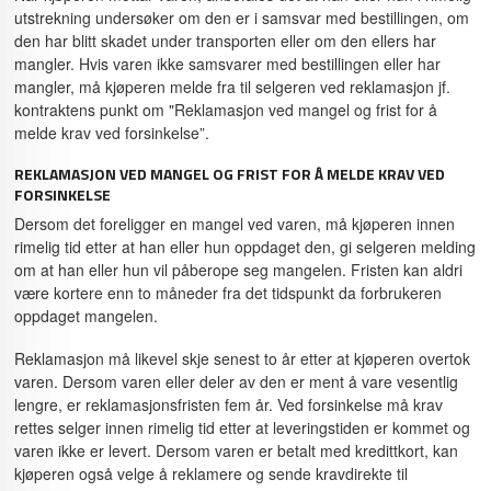
utstrekning undersøker om den er i samsvar med bestillingen, om
den har blitt skadet under transporten eller om den ellers har
mangler. Hvis varen ikke samsvarer med bestillingen eller har
mangler, må kjøperen melde fra til selgeren ved reklamasjon jf.
kontraktens punkt om "Reklamasjon ved mangel og frist for å
melde krav ved forsinkelse”.
REKLAMASJON VED MANGEL OG FRIST FOR Å MELDE KRAV VED
FORSINKELSE
Dersom det foreligger en mangel ved varen, må kjøperen innen
rimelig tid etter at han eller hun oppdaget den, gi selgeren melding
om at han eller hun vil påberope seg mangelen. Fristen kan aldri
være kortere enn to måneder fra det tidspunkt da forbrukeren
oppdaget mangelen.
Reklamasjon må likevel skje senest to år etter at kjøperen overtok
varen. Dersom varen eller deler av den er ment å vare vesentlig
lengre, er reklamasjonsfristen fem år. Ved forsinkelse må krav
rettes selger innen rimelig tid etter at leveringstiden er kommet og
varen ikke er levert. Dersom varen er betalt med kredittkort, kan
kjøperen også velge å reklamere og sende kravdirekte til