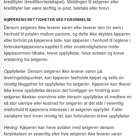
kredittyter (kredittkortselskapet). Meldingen til selgeren eller
kredittyter bør være skriftlig (e-post, telefaks eller brev).
KJØPERENS RETTIGHETER VED FORSINKELSE
Dersom selgeren ikke leverer varen eller leverer den for sent i
henhold til avtalen mellom partene, og dette ikke skyldes kjøperen
eller forhold på kjøperens side, kan kjøperen i henhold til reglene i
forbrukerkjøpslovens kapittel 5 etter omstendighetene holde
kjøpesummen tilbake, kreve oppfyllelse, heve avtalen og kreve
erstatning fra selgeren.
Oppfyllelse
: Dersom selgeren ikke leverer varen på
leveringstidspunktet, kan kjøperen fastholde kjøpet og sette en
rimelig tileggsfrist for oppfyllelse fra selgeren. Kjøperen kan likevel
ikke kreve oppfyllelse dersom det foreligger en hindring som
selgeren ikkekan overvinne eller dersom oppfyllelse vil medføre en
så stor ulempe eller kostnad for selgeren at det står i vesentlig
misforhold til kjøperens interesse i at selgeren oppfyller. Faller
vanskene bort innen rimelig tid, kan forbrukeren kreve oppfyllelse.
Heving
: Kjøperen kan heve avtalen med selgeren dersom
forsinkelsen er vesentlig eller hvis selgeren ikke leverer varen