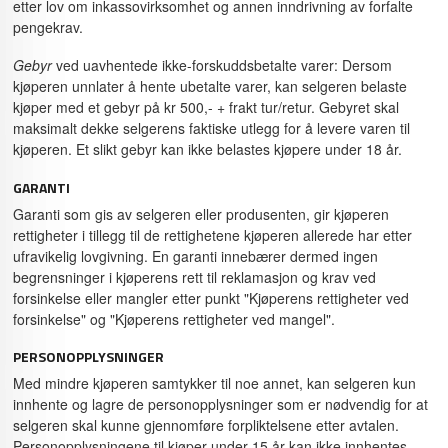
etter lov om inkassovirksomhet og annen inndrivning av forfalte
pengekrav.
Gebyr
ved uavhentede ikke-forskuddsbetalte varer: Dersom
kjøperen unnlater å hente ubetalte varer, kan selgeren belaste
kjøper med et gebyr på kr 500,- + frakt tur/retur. Gebyret skal
maksimalt dekke selgerens faktiske utlegg for å levere varen til
kjøperen. Et slikt gebyr kan ikke belastes kjøpere under 18 år.
GARANTI
Garanti som gis av selgeren eller produsenten, gir kjøperen
rettigheter i tillegg til de rettighetene kjøperen allerede har etter
ufravikelig lovgivning. En garanti innebærer dermed ingen
begrensninger i kjøperens rett til reklamasjon og krav ved
forsinkelse eller mangler etter punkt "Kjøperens rettigheter ved
forsinkelse" og "Kjøperens rettigheter ved mangel".
PERSONOPPLYSNINGER
Med mindre kjøperen samtykker til noe annet, kan selgeren kun
innhente og lagre de personopplysninger som er nødvendig for at
selgeren skal kunne gjennomføre forpliktelsene etter avtalen.
Personopplysningene til kjøper under 15 år kan ikke innhentes