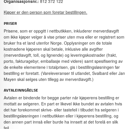
Organisasjonsnr.:
812 372 122
Kjøper er den person som foretar bestillingen.
PRISER
Prisene, som er oppgitt i nettbutikken, inkluderer merverdiavgift
om ikke kjøper velger å vise priser uten mva eller er registrert som
bruker fra et land utenfor Norge. Opplysninger om de totale
kostnadene kjøperen skal betale, inklusive alle avgifter
(merverdiavgift, toll, og lignende) og leveringskostnader (frakt,
porto, fakturagebyr, emballasje med videre) samt spesifisering av
de enkelte elementene i totalprisen, gis i bestillingsløsningen før
bestilling er foretatt. (Vareleveranser til utlandet, Svalbard eller Jan
Mayen skal selges uten tillegg av merverdiavgift.)
AVTALEINNGÅELSE
Avtalen er bindende for begge parter når kjøperens bestilling er
mottatt av selgeren. En part er likevel ikke bundet av avtalen hvis
det har forekommet skrive- eller tastefeil i tilbudet fra selgeren i
bestillingsløsningen i nettbutikken eller i kjøperens bestilling, og
den annen part innså eller burde ha innsett at det forelå en slik
feil.