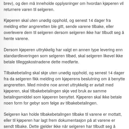
brev), og den må inneholde opplysninger om hvordan kjøperen vil
returnere varen til selgeren.
Kjøperen skal uten unødig opphold, og senest 14 dager fra
melding etter angreretten ble gitt, sende varene tilbake, eller
overlevere dem til selgeren dersom selgeren ikke har tilbudt seg å
hente varene.
Dersom kjøperen uttrykkelig har valgt en annen type levering enn
standardleveringen som selgeren tilbød, skal selgeren likevel ikke
betale tilleggskostnadene dette medførte.
Tilbakebetaling skal skje uten unødig opphold, og senest 14 dager
fra da selgeren fikk melding om kjøperens beslutning om å benytte
angreretten. Med mindre noe annet uttrykkelig er avtalt med
kjøperen, skal tilbakebetalingen skje ved bruk av samme
betalingsmiddel som kjøperen benyttet. Kjøperen skal ikke betale
noen form for gebyr som følge av tilbakebetalingen.
Selgeren kan holde tilbakebetalingen tilbake til varene er mottatt,
eller til kjøperen har lagt frem dokumentasjon på at varene er
sendt tilbake. Dette gjelder ikke når selgeren har tilbudt seg å