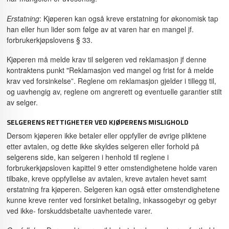
Erstatning
: Kjøperen kan også kreve erstatning for økonomisk tap
han eller hun lider som følge av at varen har en mangel jf.
forbrukerkjøpslovens § 33.
Kjøperen må melde krav til selgeren ved reklamasjon jf denne
kontraktens punkt "Reklamasjon ved mangel og frist for å melde
krav ved forsinkelse”. Reglene om reklamasjon gjelder i tillegg til,
og uavhengig av, reglene om angrerett og eventuelle garantier stilt
av selger.
SELGERENS RETTIGHETER VED KJØPERENS MISLIGHOLD
Dersom kjøperen ikke betaler eller oppfyller de øvrige pliktene
etter avtalen, og dette ikke skyldes selgeren eller forhold på
selgerens side, kan selgeren i henhold til reglene i
forbrukerkjøpsloven kapittel 9 etter omstendighetene holde varen
tilbake, kreve oppfyllelse av avtalen, kreve avtalen hevet samt
erstatning fra kjøperen. Selgeren kan også etter omstendighetene
kunne kreve renter ved forsinket betaling, inkassogebyr og gebyr
ved ikke- forskuddsbetalte uavhentede varer.