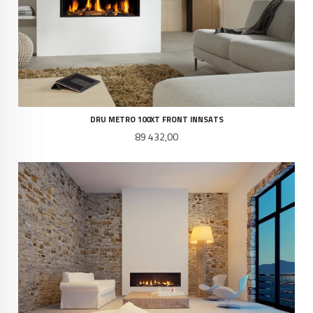
DRU METRO 100XT FRONT INNSATS
Pris
89 432,00