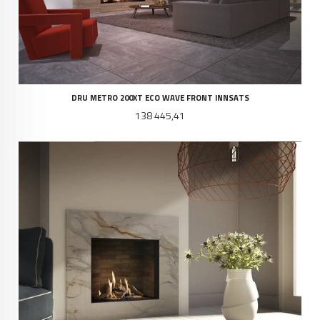
DRU METRO 200XT ECO WAVE FRONT INNSATS
Pris
138 445,41