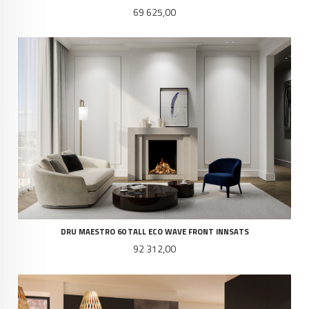
Pris
69 625,00
DRU MAESTRO 60 TALL ECO WAVE FRONT INNSATS
Pris
92 312,00