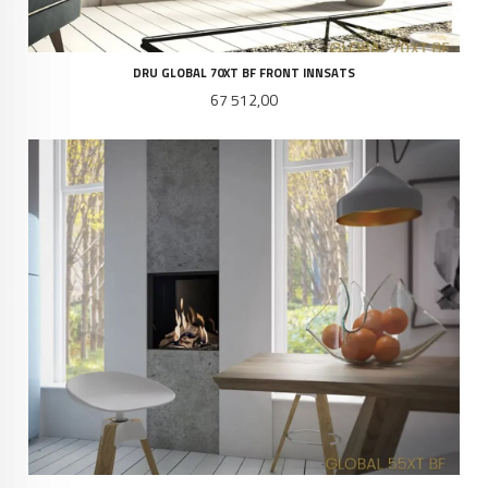
DRU GLOBAL 70XT BF FRONT INNSATS
Pris
67 512,00