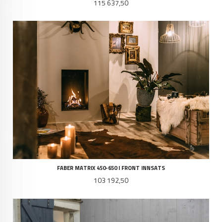
Pris
115 637,50
FABER MATRIX 450-650 I FRONT INNSATS
Pris
103 192,50