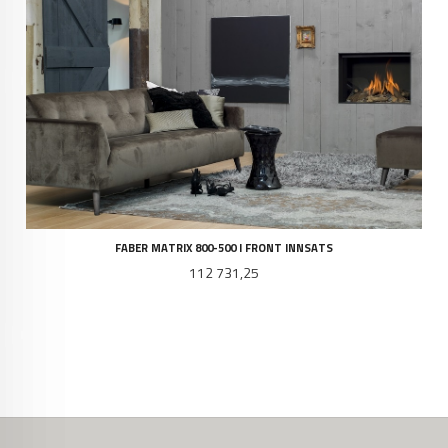
FABER MATRIX 800-500 I FRONT INNSATS
Pris
112 731,25