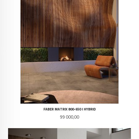
FABER MATRIX 800-650 I HYBRID
Pris
99 000,00