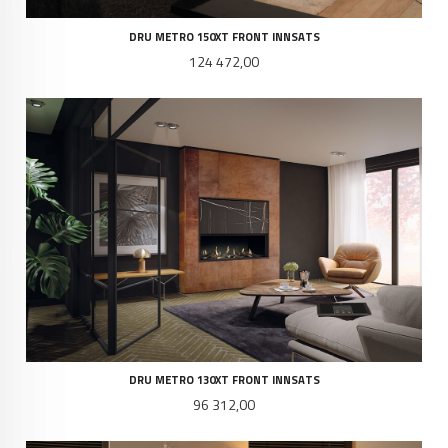
DRU METRO 150XT FRONT INNSATS
Pris
124 472,00
DRU METRO 130XT FRONT INNSATS
Pris
96 312,00