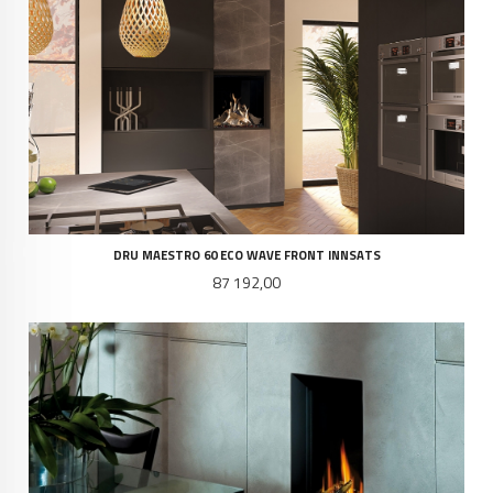
DRU MAESTRO 60 ECO WAVE FRONT INNSATS
Pris
87 192,00