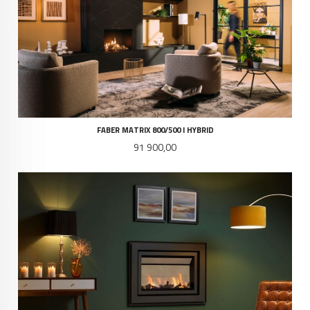
FABER MATRIX 800/500 I HYBRID
Pris
91 900,00