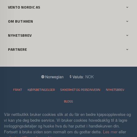
VENTO NORDIC AS
OM BUTIKKEN
NYHETSBREV
PARTNERE
: NOK
Norwegian
Valuta
FRAKT
KJØPSBETINGELSER
SIKKERHET OG PERSONVERN
NYHETSBREV
BLOGG
Vår nettbutikk bruker cookies slik at du får en bedre kjøpsopplevelse og
vi kan yte deg bedre service. Vi bruker cookies hovedsaklig til å lagre
innloggingsdetaljer og huske hva du har puttet i handlekurven din.
Fortsett å bruke siden som normalt om du godtar dette.
Les mer
eller