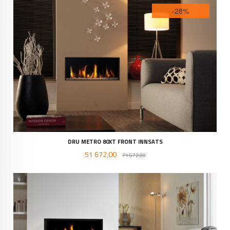
-28%
DRU METRO 80XT FRONT INNSATS
Tilbud
Rabatt
51 672,00
71 672,00