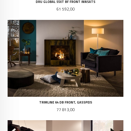
DRU GLOBAL 55XT BF FRONT INNSATS
Pris
61 592,00
TRIMLINE 64 DB FRONT, GASSPEIS
Pris
77 813,00