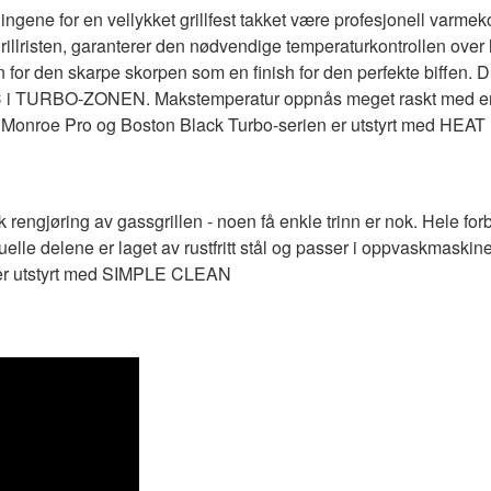
gene for en vellykket grillfest takket være profesjonell varmek
 grillristen, garanterer den nødvendige temperaturkontrollen over
 for den skarpe skorpen som en finish for den perfekte biffen. Du
0ºC i TURBO-ZONEN. Makstemperatur oppnås meget raskt med en 
 Monroe Pro og Boston Black Turbo-serien er utstyrt med HEA
 rengjøring av gassgrillen - noen få enkle trinn er nok. Hele for
duelle delene er laget av rustfritt stål og passer i oppvaskmaski
n er utstyrt med SIMPLE CLEAN