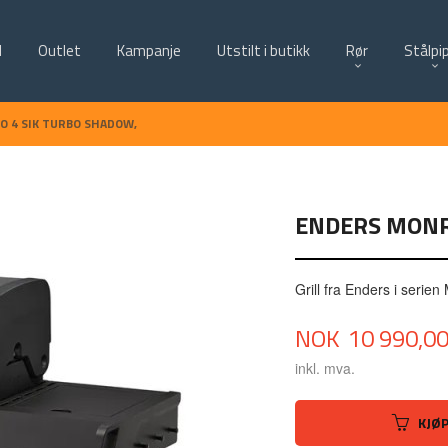
d
Outlet
Kampanje
Utstilt i butikk
Rør
Stålpi
 4 SIK TURBO SHADOW,
ENDERS MONR
Grill fra Enders i serie
Pris
NOK
10 990,0
inkl. mva.
KJØ