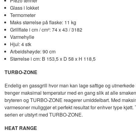
Piezo tenner
Glass i lokket
Termometer
Maks størrelse på flaske: 11 kg
Grillflate i cm / cm²: 74 x 43 / 3182
Varmehylle
Hjul: 4 stk
Arbeidshøyde: 90 cm
Størrelse i cm: B 153,5 x D 58 x H 118,5
TURBO-ZONE
Endelig en gassgrill hvor man kan lage saftige og utmerkede
trenger maksimal temperatur med en gang slik at alle smakene 
bryteren og TURBO-ZONE reagerer umiddelbart. Med maksimal tem
varmesoner muliggjør et perfekt resultat for enhver type kj
serien er utstyrt med TURBO-ZONE.
HEAT RANGE