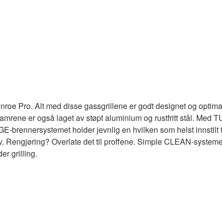
nroe Pro. Alt med disse gassgrillene er godt designet og optimalis
ningskamrene er også laget av støpt aluminium og rustfritt stål.
NGE-brennersystemet holder jevnlig en hvilken som helst innstilt 
ov. Rengjøring? Overlate det til proffene. Simple CLEAN-systemet
r grilling.