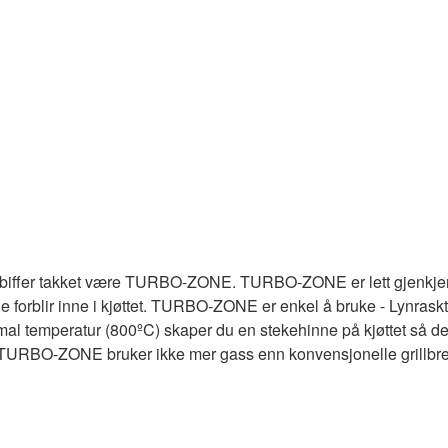
 biffer takket være TURBO-ZONE. TURBO-ZONE er lett gjenkjenne
forblir inne i kjøttet. TURBO-ZONE er enkel å bruke - Lynraskt f
peratur (800ºC) skaper du en stekehinne på kjøttet så det forbl
øtt. TURBO-ZONE bruker ikke mer gass enn konvensjonelle grill