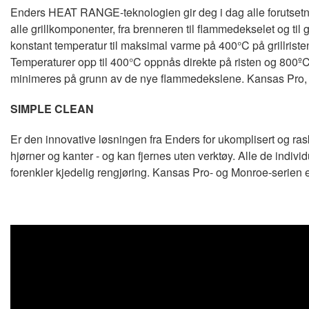
Enders HEAT RANGE-teknologien gir deg i dag alle forutsetnin
alle grillkomponenter, fra brenneren til flammedekselet og til
konstant temperatur til maksimal varme på 400°C på grillristen
Temperaturer opp til 400°C oppnås direkte på risten og 80
minimeres på grunn av de nye flammedekslene. Kansas Pro,
SIMPLE CLEAN
Er den innovative løsningen fra Enders for ukomplisert og rask
hjørner og kanter - og kan fjernes uten verktøy. Alle de indivi
forenkler kjedelig rengjøring. Kansas Pro- og Monroe-serie