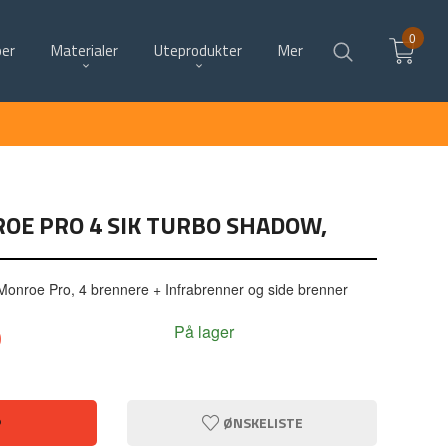
0
per
Materialer
Uteprodukter
Mer
OE PRO 4 SIK TURBO SHADOW,
n Monroe Pro, 4 brennere + Infrabrenner og side brenner
0
På lager
P
ØNSKELISTE