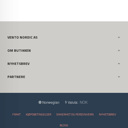
VENTO NORDIC AS
OM BUTIKKEN
NYHETSBREV
PARTNERE
: NOK
Norwegian
Valuta
FRAKT
KJØPSBETINGELSER
SIKKERHET OG PERSONVERN
NYHETSBREV
BLOGG