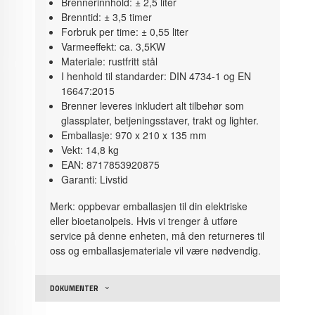
Brennerinnhold: ± 2,5 liter
Brenntid: ± 3,5 timer
Forbruk per time: ± 0,55 liter
Varmeeffekt: ca. 3,5KW
Materiale: rustfritt stål
I henhold til standarder: DIN 4734-1 og EN
16647:2015
Brenner leveres inkludert alt tilbehør som
glassplater, betjeningsstaver, trakt og lighter.
Emballasje: 970 x 210 x 135 mm
Vekt: 14,8 kg
EAN: 8717853920875
Garanti: Livstid
Merk: oppbevar emballasjen til din elektriske
eller bioetanolpeis. Hvis vi trenger å utføre
service på denne enheten, må den returneres til
oss og emballasjemateriale vil være nødvendig.
DOKUMENTER