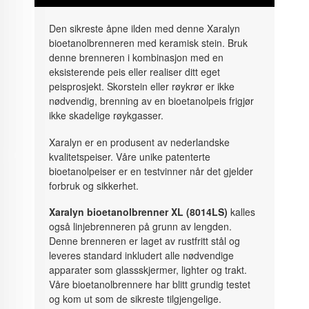
Den sikreste åpne ilden med denne Xaralyn
bioetanolbrenneren med keramisk stein. Bruk
denne brenneren i kombinasjon med en
eksisterende peis eller realiser ditt eget
peisprosjekt. Skorstein eller røykrør er ikke
nødvendig, brenning av en bioetanolpeis frigjør
ikke skadelige røykgasser.
Xaralyn er en produsent av nederlandske
kvalitetspeiser. Våre unike patenterte
bioetanolpeiser er en testvinner når det gjelder
forbruk og sikkerhet.
Xaralyn bioetanolbrenner XL (8014LS)
kalles
også linjebrenneren på grunn av lengden.
Denne brenneren er laget av rustfritt stål og
leveres standard inkludert alle nødvendige
apparater som glassskjermer, lighter og trakt.
Våre bioetanolbrennere har blitt grundig testet
og kom ut som de sikreste tilgjengelige.