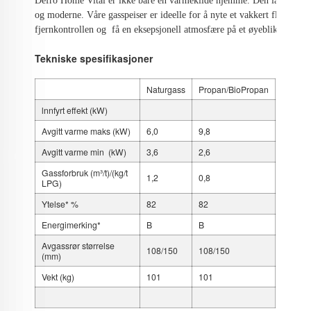
Defro Home Vital er ikke bare en varmekilde hjemme. Den lar deg føle 
og moderne. Våre gasspeiser er ideelle for å nyte et vakkert flammespil
fjernkontrollen og  få en eksepsjonell atmosfære på et øyeblikk.
Tekniske spesifikasjoner
Naturgass
Propan/BioPropan
lnnfyrt effekt (kW)
Avgitt varme maks (kW)
6,0
9,8
Avgitt varme min (kW)
3,6
2,6
Gassforbruk (m³/t)/(kg/t
1,2
0,8
LPG)
Ytelse* %
82
82
Energimerking*
B
B
Avgassrør størrelse
108/150
108/150
(mm)
Vekt (kg)
101
101