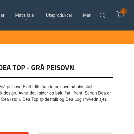
0
per
Materialer
Uteprodukter
Mer
EA TOP - GRÅ PEISOVN
 peisovn Flott frittstående peisovn på pidestall, i
 design. Avrundet i sider og bak, flat i front. Serien Dea er
r: Dea (std.), Dea Top (pidestall) og Dea Log (m/vednisje).
0