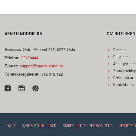
VENTO NORDIC AS
OM BUTIKKEN
Adresse:
Østre Akervei 215, 0975 Oslo
Forside
Bli kunde
Telefon:
22120444
Åpningstider
E-post:
support@megavarme.no
Samarbeidspa
Foretaksregisteret:
812 372 122
Priser på ar
Kontakt oss
FRAKT
KJØPSBETINGELSER
SIKKERHET OG PERSONVERN
NYHETSB