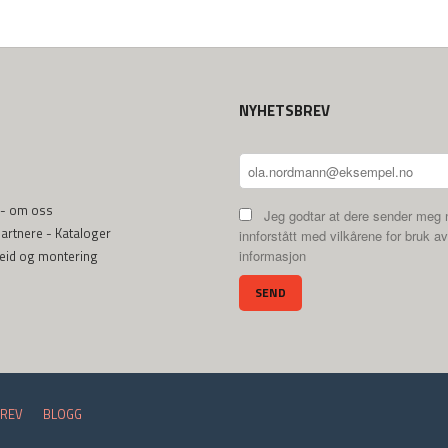
NYHETSBREV
 - om oss
Jeg godtar at dere sender meg 
rtnere - Kataloger
innforstått med vilkårene for bruk av
beid og montering
informasjon
REV
BLOGG