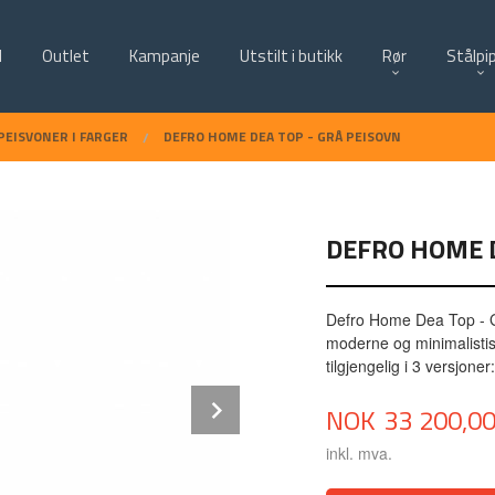
d
Outlet
Kampanje
Utstilt i butikk
Rør
Stålpi
PEISVONER I FARGER
DEFRO HOME DEA TOP - GRÅ PEISOVN
DEFRO HOME D
Defro Home Dea Top - Grå
moderne og minimalistisk
tilgjengelig i 3 versjone
Next
Pris
NOK
33 200,0
inkl. mva.