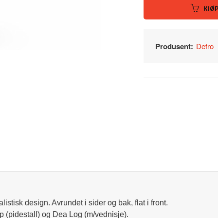
KJØ
Produsent:
Defro
istisk design. Avrundet i sider og bak, flat i front.
op (pidestall) og Dea Log (m/vednisje). 