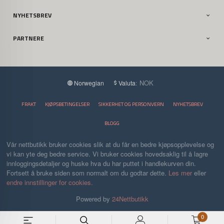
NYHETSBREV
PARTNERE
: NOK
Norwegian
Valuta
FRAKT
KJØPSBETINGELSER
SIKKERHET OG PERSONVERN
NYHETSBREV
BLOGG
Vår nettbutikk bruker cookies slik at du får en bedre kjøpsopplevelse og
vi kan yte deg bedre service. Vi bruker cookies hovedsaklig til å lagre
innloggingsdetaljer og huske hva du har puttet i handlekurven din.
Fortsett å bruke siden som normalt om du godtar dette.
Les mer
eller
endre innstillinger for cookies.
Powered by
24Nettbutikk
0