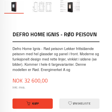
DEFRO HOME IGNIS - RØD PEISOVN
Defro Home Ignis - Rød peisovn Lekker frittstående
peisovn med hel glassdør og panel i front. Moderne og
funksjonelt design med rette linjer, vinklet i sidene (se
bilder). Kommer i hele 6 fargevarianter. Denne
modellen er Rød. Energimerket A og
Pris
NOK
32 600,00
inkl. mva.
KJØP
ØNSKELISTE