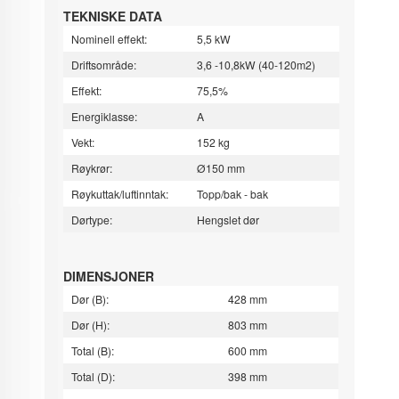
TEKNISKE DATA
Nominell effekt:
5,5 kW
Driftsområde:
3,6 -10,8kW (40-120m2)
Effekt:
75,5%
Energiklasse:
A
Vekt:
152 kg
Røykrør:
Ø150 mm
Røykuttak/luftinntak:
Topp/bak - bak
Dørtype:
Hengslet dør
DIMENSJONER
Dør (B):
428 mm
Dør (H):
803 mm
Total (B):
600 mm
Total (D):
398 mm