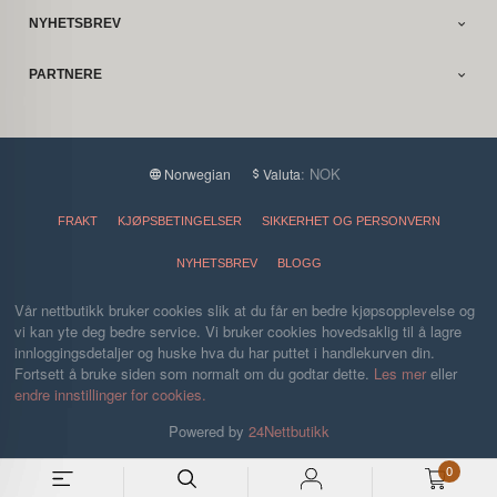
NYHETSBREV
PARTNERE
: NOK
Norwegian
Valuta
FRAKT
KJØPSBETINGELSER
SIKKERHET OG PERSONVERN
NYHETSBREV
BLOGG
Vår nettbutikk bruker cookies slik at du får en bedre kjøpsopplevelse og
vi kan yte deg bedre service. Vi bruker cookies hovedsaklig til å lagre
innloggingsdetaljer og huske hva du har puttet i handlekurven din.
Fortsett å bruke siden som normalt om du godtar dette.
Les mer
eller
endre innstillinger for cookies.
Powered by
24Nettbutikk
0