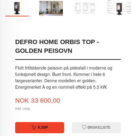
DEFRO HOME ORBIS TOP -
GOLDEN PEISOVN
Flott frittstående peisovn på pidestall i moderne og
funksjonelt design. Buet front. Kommer i hele 6
fargevarianter. Denne modellen er golden.
Energimerket A og en nominell effekt på 5,5 kW.
Pris
NOK
33 600,00
inkl. mva.
KJØP
ØNSKELISTE