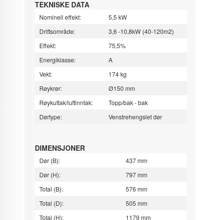
TEKNISKE DATA
Nominell effekt:
5,5 kW
Driftsområde:
3,6 -10,8kW (40-120m2)
Effekt:
75,5%
Energiklasse:
A
Vekt:
174 kg
Røykrør:
Ø150 mm
Røykuttak/luftinntak:
Topp/bak - bak
Dørtype:
Venstrehengslet dør
DIMENSJONER
Dør (B):
437 mm
Dør (H):
797 mm
Total (B):
576 mm
Total (D):
505 mm
Total (H):
1179 mm