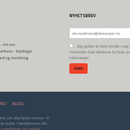
NYHETSBREV
 - om oss
Jeg godtar at dere sender meg 
rtnere - Kataloger
innforstått med vilkårene for bruk av
beid og montering
informasjon
REV
BLOGG
 kan yte deg bedre service. Vi
ar puttet i handlekurven din.
 innstillinger for cookies.