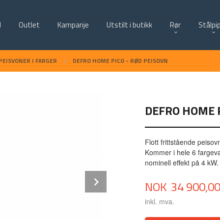
d
Outlet
Kampanje
Utstilt i butikk
Rør
Stålpi
PEISVONER I FARGER
DEFRO HOME PICO - RØD PEISOVN
DEFRO HOME P
Flott frittstående peiso
Kommer i hele 6 fargeva
nominell effekt på 4 kW.
Next
Pris
NOK
34 900,0
inkl. mva.