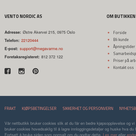
VENTO NORDIC AS
OM BUTIKKEN
Adresse:
Østre Akervei 215, 0975 Oslo
Forside
Bli kunde
Telefon:
22120444
Åpningstider
E-post:
support@megavarme.no
Samarbeidspa
Foretaksregisteret:
812 372 122
Priser på ar
Kontakt oss
FRAKT
KJØPSBETINGELSER
SIKKERHET OG PERSONVERN
NYHETSB
Vår nettbutikk bruker cookies slik at du får en bedre kjøpsopplevelse og vi
bruker cookies hovedsaklig til å lagre innloggingsdetaljer og huske hva du h
Fortsett å bruke siden som normalt om du godtar dette.
Les mer
eller
endre