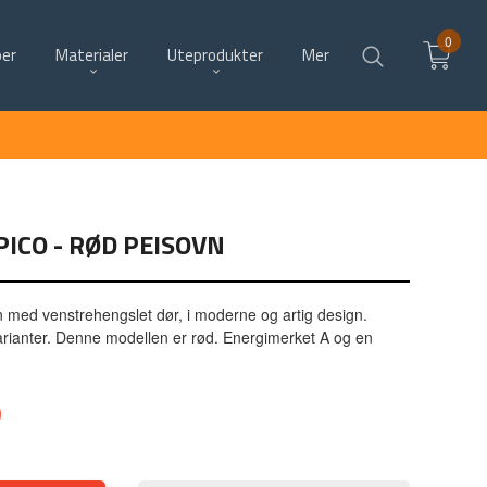
0
per
Materialer
Uteprodukter
Mer
ICO - RØD PEISOVN
vn med venstrehengslet dør, i moderne og artig design.
rianter. Denne modellen er rød. Energimerket A og en
0