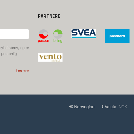
PARTNERE
nyhetsbrev, og er
 personlig
Les mer
Norwegian
Valuta
: NOK