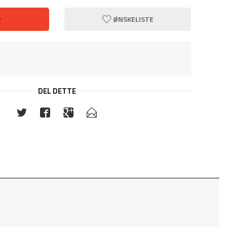
P
ØNSKELISTE
Sort med
DEL DETTE