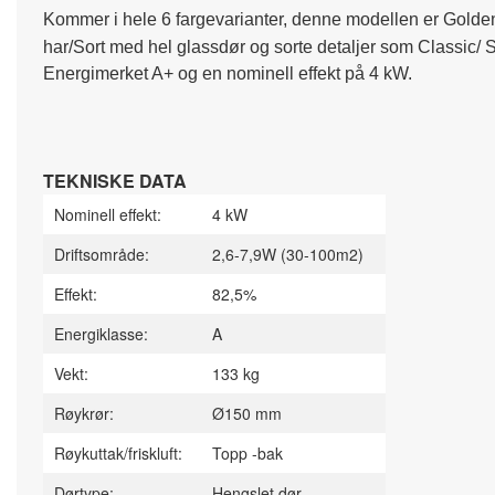
Kommer i hele 6 fargevarianter, denne modellen er Golden
har/Sort med hel glassdør og sorte detaljer som Classic/ So
Energimerket A+ og en nominell effekt på 4 kW.
TEKNISKE DATA
Nominell effekt:
4 kW
Driftsområde:
2,6-7,9W (30-100m2)
Effekt:
82,5%
Energiklasse:
A
Vekt:
133 kg
Røykrør:
Ø150 mm
Røykuttak/friskluft:
Topp -bak
Dørtype:
Hengslet dør