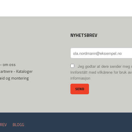
NYHETSBREV
 - om oss
Jeg godtar at dere sender meg 
rtnere - Kataloger
innforstått med vilkårene for bruk av
beid og montering
informasjon
REV
BLOGG