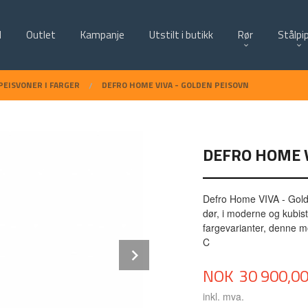
d
Outlet
Kampanje
Utstilt i butikk
Rør
Stålpi
PEISVONER I FARGER
DEFRO HOME VIVA - GOLDEN PEISOVN
DEFRO HOME V
Defro Home VIVA - Golde
dør, i moderne og kubis
fargevarianter, denne m
C
Next
Pris
NOK
30 900,0
inkl. mva.