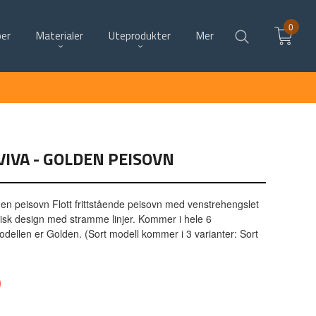
0
per
Materialer
Uteprodukter
Mer
IVA - GOLDEN PEISOVN
n peisovn Flott frittstående peisovn med venstrehengslet
tisk design med stramme linjer. Kommer i hele 6
odellen er Golden. (Sort modell kommer i 3 varianter: Sort
0