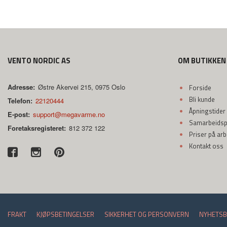
VENTO NORDIC AS
OM BUTIKKEN
Adresse:
Østre Akervei 215, 0975 Oslo
Forside
Bli kunde
Telefon:
22120444
Åpningstider
E-post:
support@megavarme.no
Samarbeidspa
Foretaksregisteret:
812 372 122
Priser på ar
Kontakt oss
FRAKT
KJØPSBETINGELSER
SIKKERHET OG PERSONVERN
NYHETSB