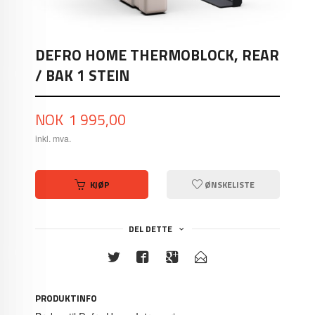
DEFRO HOME THERMOBLOCK, REAR
/ BAK 1 STEIN
Pris
NOK
1 995,00
inkl. mva.
KJØP
ØNSKELISTE
DEL DETTE
PRODUKTINFO