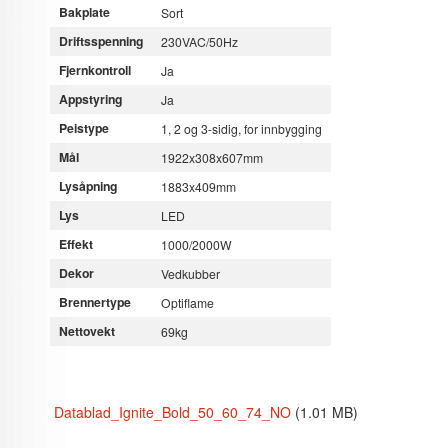
Bakplate
Sort
Driftsspenning
230VAC/50Hz
Fjernkontroll
Ja
Appstyring
Ja
Peistype
1, 2 og 3-sidig, for innbygging
Mål
1922x308x607mm
Lysåpning
1883x409mm
Lys
LED
Effekt
1000/2000W
Dekor
Vedkubber
Brennertype
Optiflame
Nettovekt
69kg
Datablad_Ignite_Bold_50_60_74_NO
(1.01 MB)