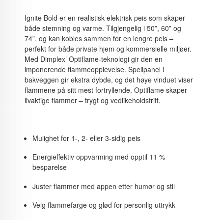
Ignite Bold er en realistisk elektrisk peis som skaper
både stemning og varme. Tilgjengelig i 50”, 60” og
74”, og kan kobles sammen for en lengre peis –
perfekt for både private hjem og kommersielle miljøer.
Med Dimplex’ Optiflame-teknologi gir den en
imponerende flammeopplevelse. Speilpanel i
bakveggen gir ekstra dybde, og det høye vinduet viser
flammene på sitt mest fortryllende. Optiflame skaper
livaktige flammer – trygt og vedlikeholdsfritt.
Mulighet for 1-, 2- eller 3-sidig peis
Energieffektiv oppvarming med opptil 11 %
besparelse
Juster flammer med appen etter humør og stil
Velg flammefarge og glød for personlig uttrykk