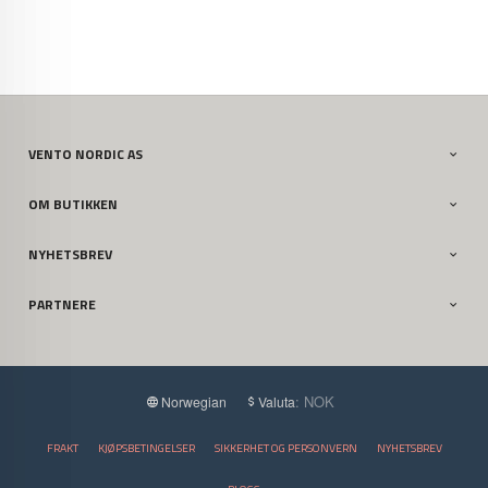
VENTO NORDIC AS
OM BUTIKKEN
NYHETSBREV
PARTNERE
: NOK
Norwegian
Valuta
FRAKT
KJØPSBETINGELSER
SIKKERHET OG PERSONVERN
NYHETSBREV