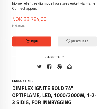
hjørne- eller tresidig modell og styres enkelt via Flame
Connect-appen.
Pris
NOK
33 784,00
inkl. mva.
KJØP
ØNSKELISTE
DEL DETTE
PRODUKTINFO
DIMPLEX IGNITE BOLD 74"
OPTIFLAME, LED, 1000/2000W, 1-2-
3 SIDIG, FOR INNBYGGING