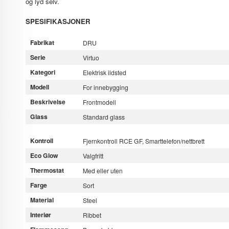
og lyd selv.
SPESIFIKASJONER
Fabrikat
DRU
Serie
Virtuo
Kategori
Elektrisk ildsted
Modell
For innebygging
Beskrivelse
Frontmodell
Glass
Standard glass
Kontroll
Fjernkontroll RCE GF, Smarttelefon/nettbrett
Eco Glow
Valgfritt
Thermostat
Med eller uten
Farge
Sort
Material
Steel
Interiør
Ribbet