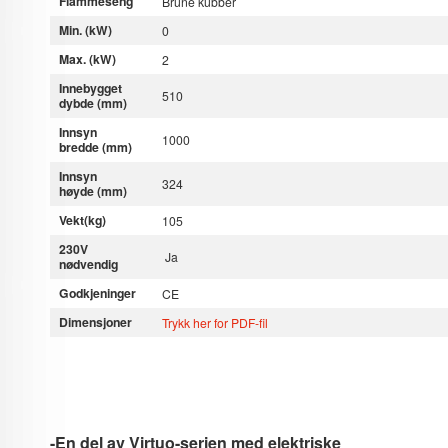
Flammeseng
Brune kubber
Min. (kW)
0
Max. (kW)
2
Innebygget
510
dybde (mm)
Innsyn
1000
bredde (mm)
Innsyn
324
høyde (mm)
Vekt(kg)
105
230V
Ja
nødvendig
Godkjeninger
CE
Dimensjoner
Trykk her for PDF-fil
-En del av Virtuo-serien med elektriske