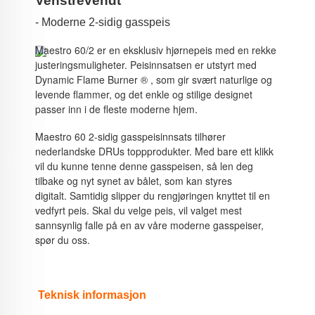
Venstrevendt
- Moderne 2-sidig gasspeis
Maestro 60/2 er en eksklusiv hjørnepeis med en rekke
justeringsmuligheter.
Peisinnsatsen er utstyrt med
Dynamic Flame Burner
®
, som gir svært naturlige og
levende flammer, og det enkle og stilige designet
passer inn i de fleste moderne hjem.
Maestro 60 2-sidig gasspeisinnsats tilhører
nederlandske DRUs toppprodukter.
Med bare ett klikk
vil du kunne tenne denne gasspeisen, så len deg
tilbake og nyt synet av bålet, som kan styres
digitalt.
Samtidig slipper du rengjøringen knyttet til en
vedfyrt peis.
Skal du velge peis, vil valget mest
sannsynlig falle på en av våre moderne gasspeiser,
spør du oss.
Teknisk informasjon