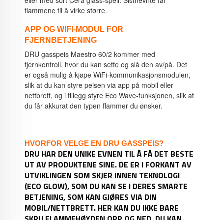
flammene til å virke større.
APP OG WIFI-MODUL FOR
FJERNBETJENING
DRU gasspeis Maestro 60/2 kommer med
fjernkontroll, hvor du kan sette og slå den av/på. Det
er også mulig å kjøpe WiFi-kommunikasjonsmodulen,
slik at du kan styre peisen via app på mobil eller
nettbrett, og i tillegg styre Eco Wave-funksjonen, slik at
du får akkurat den typen flammer du ønsker.
HVORFOR VELGE EN DRU GASSPEIS?
DRU HAR DEN UNIKE EVNEN TIL Å FÅ DET BESTE
UT AV PRODUKTENE SINE. DE ER I FORKANT AV
UTVIKLINGEN SOM SKJER INNEN TEKNOLOGI
(ECO GLOW), SOM DU KAN SE I DERES SMARTE
BETJENING, SOM KAN GJØRES VIA DIN
MOBIL/NETTBRETT. HER KAN DU IKKE BARE
SKRU FLAMMEHØYDEN OPP OG NED, DU KAN