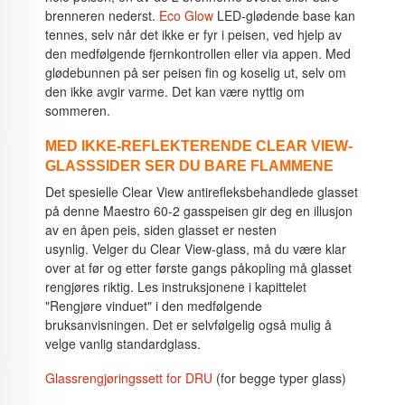
brenneren nederst.
Eco Glow
LED-glødende base kan
tennes, selv når det ikke er fyr i peisen, ved hjelp av
den medfølgende fjernkontrollen eller via appen. Med
glødebunnen på ser peisen fin og koselig ut, selv om
den ikke avgir varme. Det kan være nyttig om
sommeren.
MED IKKE-REFLEKTERENDE CLEAR VIEW-
GLASSSIDER SER DU BARE FLAMMENE
Det spesielle Clear View antirefleksbehandlede glasset
på denne Maestro 60-2 gasspeisen gir deg en illusjon
av en åpen peis, siden glasset er nesten
usynlig.
Velger du Clear View-glass, må du være klar
over at før og etter første gangs påkopling må glasset
rengjøres riktig.
Les instruksjonene i kapittelet
"Rengjøre vinduet" i den medfølgende
bruksanvisningen.
Det er selvfølgelig også mulig å
velge vanlig standardglass.
Glassrengjøringssett for DRU
(for begge typer glass)