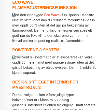
ECO WAVE
FLAMMEJUSTERINGSFUNKSJON
Med den innebygde
Eco Wave-
funksjonen i Maestro
60/2 venstrevendt kan du redusere forbruket av gass
med opptil 50 % uten at det går på bekostning av
flammebildet.
Denne funksjonen egner seg spesielt
godt når du ikke vil ha den ekstreme varmen, men
likevel ønsker et pent og realistisk flammebilde.
POWERVENT ® SYSTEM
PowerVent
®
-systemet gjør at eksosrøret kan være
opptil 30 meter langt med mange svinger uten at det
går på bekostning av bålpplevelsen.
Den må imidlertid
kjøpes separat.
DESIGN DITT EGET INTERIØR FOR
MAESTRO 60/2
Du kan velge mellom 2 forskjellige typer
bakvegg/interiør i Maestro 60 2-sidig
gasspeis. Interiøret er enten tilgjengelig i matt sort stål
eller med sort Cera glass-speil. Sistnevnte får