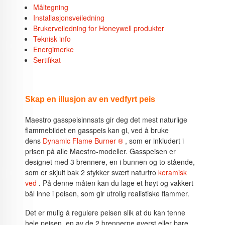
Måltegning
Installasjonsveiledning
Brukerveiledning for Honeywell produkter
Teknisk info
Energimerke
Sertifikat
Skap en illusjon av en vedfyrt peis
Maestro gasspeisinnsats gir deg det mest naturlige
flammebildet en gasspeis kan gi, ved å bruke
dens
Dynamic Flame Burner ®
, som er inkludert i
prisen på alle Maestro-modeller. Gasspeisen er
designet med 3 brennere, en i bunnen og to stående,
som er skjult bak 2 stykker svært naturtro
keramisk
ved
. På denne måten kan du lage et høyt og vakkert
bål inne i peisen, som gir utrolig realistiske flammer.
Det er mulig å regulere peisen slik at du kan tenne
hele peisen, en av de 2 brennerne øverst eller bare