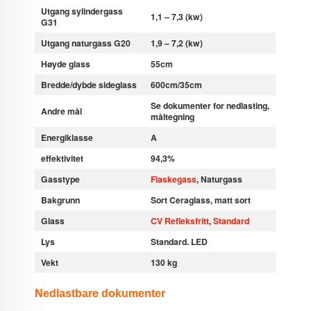
Utgang sylindergass
1,1 – 7,3 (kw)
G31
Utgang naturgass G20
1,9 – 7,2 (kw)
Høyde glass
55cm
Bredde/dybde sideglass
600cm/35cm
Se dokumenter for nedlasting,
Andre mål
måltegning
Energiklasse
A
effektivitet
94,3%
Gasstype
Flaskegass
, Naturgass
Bakgrunn
Sort Ceraglass, matt sort
Glass
CV Refleksfritt
,
Standard
Lys
Standard. LED
Vekt
130 kg
Nedlastbare dokumenter