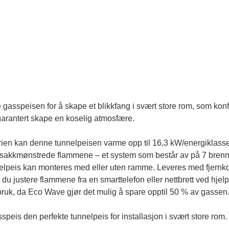
asspeisen for å skape et blikkfang i svært store rom, som konfe
garantert skape en koselig atmosfære. 
rien kan denne tunnelpeisen 
varme opp til 16,3 kW/energiklasse
ksakkmønstrede flammene – et system som består av på 7 brenner
peis kan monteres med eller uten ramme. Leveres med fjernkont
ustere flammene fra en smarttelefon eller nettbrett ved hjelp a
uk, da Eco Wave gjør det mulig å spare opptil 50 % av gassen.
is den perfekte tunnelpeis for installasjon i svært store rom.