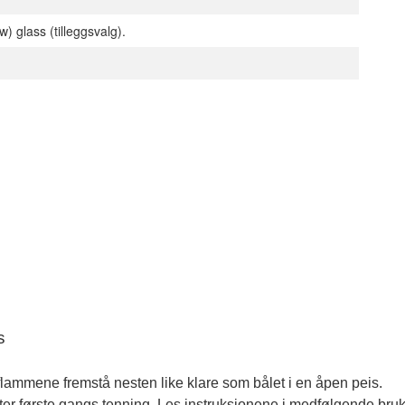
w) glass (tilleggsvalg).
s
l flammene fremstå nesten like klare som bålet i en åpen peis. 
ter første gangs tenning, Les instruksjonene i medfølgende bruk