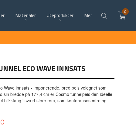
0
per
Materialer
Uteprodukter
Mer
UNNEL ECO WAVE INNSATS
Wave innsats - Imponerende, bred peis velegnet som
d sin bredde på 177,4 cm er Cosmo tunnelpeis den ideelle
et blikkfang i svært store rom, som konferansesentre og
00