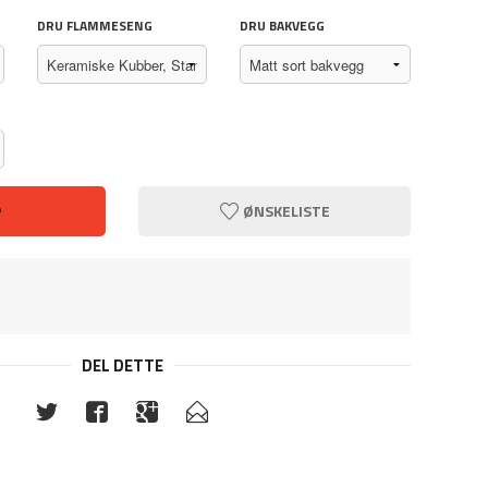
DRU FLAMMESENG
DRU BAKVEGG
Clear-V
P
ØNSKELISTE
DEL DETTE