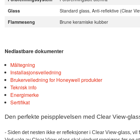
Glass
Standard glass, Anti-reflektive (Clear Vie
Flammeseng
Brune keramiske kubber
Nedlastbare dokumenter
Måltegning
Installasjonsveiledning
Brukerveiledning for Honeywell produkter
Teknisk info
Energimerke
Sertifikat
Den perfekte peispplevelsen med Clear View-glas
- Siden det nesten ikke er refleksjoner i Clear View-glass, vi
Ved valg av Clear View-glass skal vinduet rengjøres før og et