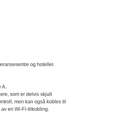
ransesentre og hoteller. 
 A. 
e, som er delvis skjult 
roll, men kan også kobles til 
v en Wi-Fi-tilkobling. 
 