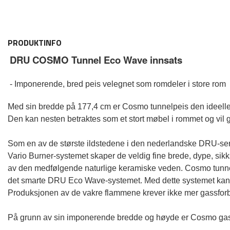
PRODUKTINFO
DRU COSMO Tunnel Eco Wave innsats
- Imponerende, bred peis velegnet som romdeler i store rom
Med sin bredde på 177,4 cm er Cosmo tunnelpeis den ideelle g
Den kan nesten betraktes som et stort møbel i rommet og vil 
Som en av de største ildstedene i den nederlandske DRU-se
Vario Burner-systemet skaper de veldig fine brede, dype, sik
av den medfølgende naturlige keramiske veden. Cosmo tunnel
det smarte DRU Eco Wave-systemet. Med dette systemet kan du j
Produksjonen av de vakre flammene krever ikke mer gassforbr
På grunn av sin imponerende bredde og høyde er Cosmo gasspe