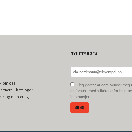
NYHETSBREV
 - om oss
Jeg godtar at dere sender meg 
rtnere - Kataloger
innforstått med vilkårene for bruk av
beid og montering
informasjon