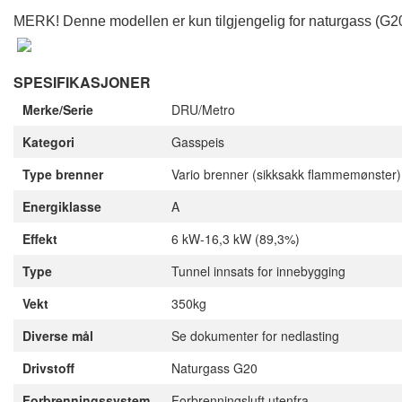
MERK! Denne modellen er kun tilgjengelig for naturgass (G2
SPESIFIKASJONER
Merke/Serie
DRU/Metro
Kategori
Gasspeis
Type brenner
Vario brenner (sikksakk flammemønster) 
Energiklasse
A
Effekt
6 kW-16,3 kW (89,3%)
Type
Tunnel innsats for innebygging
Vekt
350kg
Diverse mål
Se dokumenter for nedlasting
Drivstoff
Naturgass G20
Forbrenningssystem
Forbrenningsluft utenfra