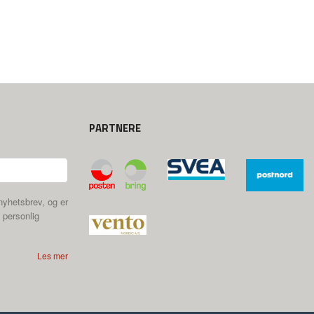
PARTNERE
nyhetsbrev, og er
 personlig
Les mer