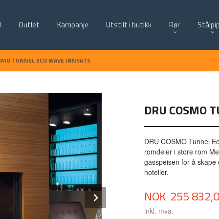
d
Outlet
Kampanje
Utstilt i butikk
Rør
Stålpi
SMO TUNNEL ECO WAVE INNSATS
DRU COSMO T
DRU COSMO Tunnel Eco 
romdeler i store rom Me
gasspeisen for å skape 
hoteller.
Pris
Next
NOK
255 832,
inkl. mva.