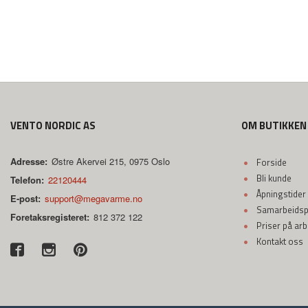
VENTO NORDIC AS
OM BUTIKKEN
Adresse:
Østre Akervei 215, 0975 Oslo
Forside
Bli kunde
Telefon:
22120444
Åpningstider
E-post:
support@megavarme.no
Samarbeidspa
Foretaksregisteret:
812 372 122
Priser på ar
Kontakt oss