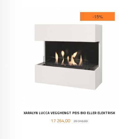
-15%
XARALYN LUCCA VEGGHENGT PEIS BIO ELLER ELEKTRISK
Tilbud
Rabatt
17 264,00
20 310,00