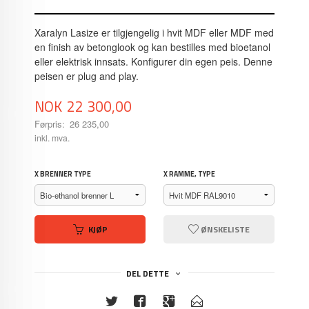
Xaralyn Lasize er tilgjengelig i hvit MDF eller MDF med
en finish av betonglook og kan bestilles med bioetanol
eller elektrisk innsats. Konfigurer din egen peis. Denne
peisen er plug and play.
Tilbud
NOK
22 300,00
Førpris:
26 235,00
Rabatt
inkl. mva.
X BRENNER TYPE
X RAMME, TYPE
KJØP
ØNSKELISTE
DEL DETTE