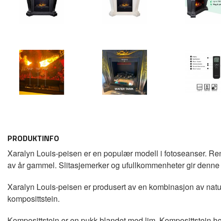
PRODUKTINFO
Xaralyn Louis-peisen er en populær modell i fotoseanser. Ren
av år gammel. Slitasjemerker og ufullkommenheter gir denne pe
Xaralyn Louis-peisen er produsert av en kombinasjon av naturst
komposittstein.
Komposittstein er en pukk blandet med lim. Komposittstein hell