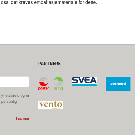
 oss, det kreves emballasjemateriale for dette.
PARTNERE
nyhetsbrev, og er
 personlig
Les mer