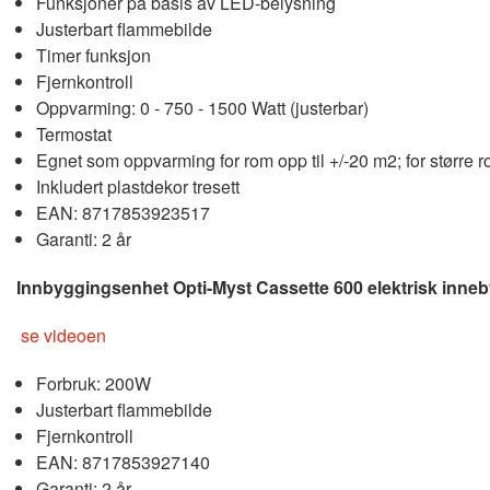
Funksjoner på basis av LED-belysning
Justerbart flammebilde
Timer funksjon
Fjernkontroll
Oppvarming: 0 - 750 - 1500 Watt (justerbar)
Termostat
Egnet som oppvarming for rom opp til +/-20 m2; for større 
Inkludert plastdekor tresett
EAN: 8717853923517
Garanti: 2 år
Innbyggingsenhet Opti-Myst Cassette 600 elektrisk inneb
se videoen
Forbruk: 200W
Justerbart flammebilde
Fjernkontroll
EAN: 8717853927140
Garanti: 2 år