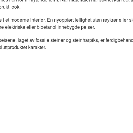
brukt look.
 et moderne interiør. En nyoppført leilighet uten røykrør eller sko
 elektriske eller bioetanol innebygde peiser.
eisene, laget av fossile steiner og steinharpiks, er ferdigbehand
sluttproduktet karakter.