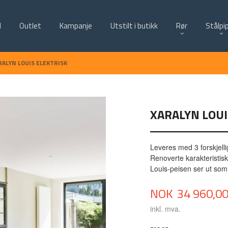
d
Outlet
Kampanje
Utstilt i butikk
Rør
Stålpi
RALYN LOUIS ELEKTRISK
XARALYN LOUI
Leveres med 3 forskjell
Renoverte karakteristis
Louis-peisen ser ut so
Pris
NOK
34 960,0
inkl. mva.