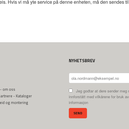
peis. Hvis vi må yte service på denne enheten, må den sendes til
NYHETSBREV
 - om oss
Jeg godtar at dere sender meg 
rtnere - Kataloger
innforstått med vilkårene for bruk av
beid og montering
informasjon