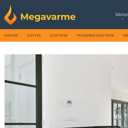
Gå
Lukk
PRODUKTER
til
Ildste
innholdet
FORSIDE
ILDSTED
ELEKTRISK
PEISOVNER ELEKTRISK
XA