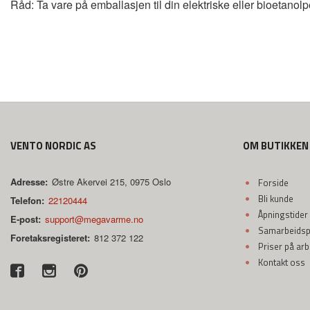
Råd: Ta vare på emballasjen til din elektriske eller bioetanol
VENTO NORDIC AS
OM BUTIKKEN
Adresse:
Østre Akervei 215, 0975 Oslo
Forside
Bli kunde
Telefon:
22120444
Åpningstider
E-post:
support@megavarme.no
Samarbeidspa
Foretaksregisteret:
812 372 122
Priser på ar
Kontakt oss