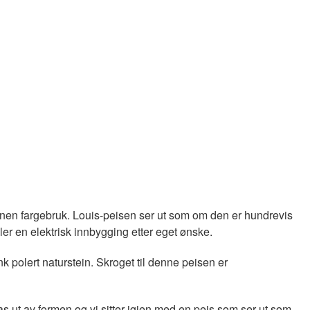
nnen fargebruk. Louis-peisen ser ut som om den er hundrevis
er en elektrisk innbygging etter eget ønske.
k polert naturstein. Skroget til denne peisen er
tas ut av formen og vi sitter igjen med en peis som ser ut som