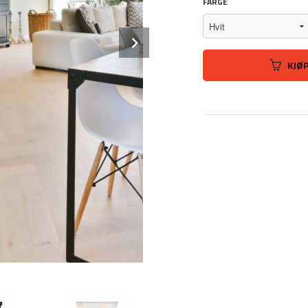
FARGE
Next
KJØ
Hvit