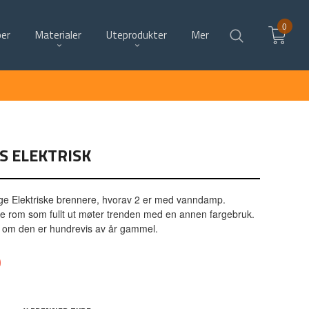
0
per
Materialer
Uteprodukter
Mer
S ELEKTRISK
ige Elektriske brennere, hvorav 2 er med vanndamp.
ke rom som fullt ut møter trenden med en annen fargebruk.
m om den er hundrevis av år gammel.
0