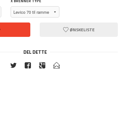
X BRENNER TYPE
P
ØNSKELISTE
DEL DETTE
Levico