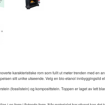
overte karakteristiske rom som fullt ut møter trenden med en a
isen sitt unike utseende. Velg en bio-etanol innbyggingsild ell
ein (fossilstein) og komposittstein. Toppen er laget av lett blan
es i en form i flytende form. Når materialet har stivnet kan det 