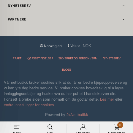
NYHETSBREV
PARTNERE
: NOK
Norwegian
Valuta
FRAKT
KJØPSBETINGELSER
SIKKERHET OG PERSONVERN
NYHETSBREV
BLOGG
Vår nettbutikk bruker cookies slik at du får en bedre kjøpsopplevelse og
vi kan yte deg bedre service. Vi bruker cookies hovedsaklig til å lagre
innloggingsdetaljer og huske hva du har puttet i handlekurven din.
Fortsett å bruke siden som normalt om du godtar dette.
Les mer
eller
endre innstillinger for cookies.
Powered by
24Nettbutikk
0
Meny
Søk
Min konto
Handlevogn