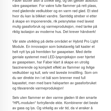
Faber slutter aldri å utvikle seg, og det gjelder absolutt
våre gasspeiser. For vakre fulle flammer på rett plass,
med glødende vedkubber og en varm rød glød. Et sted
hvor du kan la blikket vandre. Samtidig streber vi etter
å skape en imponerende, rik peisnytelse med lavest
mulig gassforbruk og varmeproduksjon, med tanke på
riktig isolasjon av moderne hus. Det krever håndverk!
Vår siste utvikling på dette området er Hybrid Pro Light
Module. En innovasjon som bokstavelig talt kaster et
helt nytt lys på fremtiden for gasspeiser. Med dette
geniale systemet med LED-lysprojeksjon over hjertet
av gasspeisen, har Faber klart å skape en utrolig
fascinerende og komplett effekt av flammer og livlige
vedkubber og kull, selv ved laveste innstilling. Som om
du ser direkte inn i et bål som brenner med full
kapasitet, men med bare halvparten av gassforbruket
og tilsvarende varmeproduksjon!
Selv uten flammer er den varme gløden til den smarte
"HPL-modulen" fortryllende ekte. Kombinerer det beste
av gass og lys. Og virkelig av vår tid, da vi ønsker å