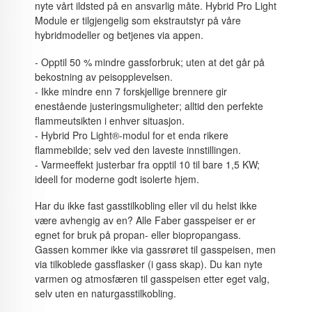
nyte vårt ildsted på en ansvarlig måte. Hybrid Pro Light
Module er tilgjengelig som ekstrautstyr på våre
hybridmodeller og betjenes via appen.
- Opptil 50 % mindre gassforbruk; uten at det går på
bekostning av peisopplevelsen.
- Ikke mindre enn 7 forskjellige brennere gir
enestående justeringsmuligheter; alltid den perfekte
flammeutsikten i enhver situasjon.
- Hybrid Pro Light®-modul for et enda rikere
flammebilde; selv ved den laveste innstillingen.
- Varmeeffekt justerbar fra opptil 10 til bare 1,5 KW;
ideell for moderne godt isolerte hjem.
Har du ikke fast gasstilkobling eller vil du helst ikke
være avhengig av en? Alle Faber gasspeiser er er
egnet for bruk på propan- eller biopropangass.
Gassen kommer ikke via gassrøret til gasspeisen, men
via tilkoblede gassflasker (i gass skap). Du kan nyte
varmen og atmosfæren til gasspeisen etter eget valg,
selv uten en naturgasstilkobling.