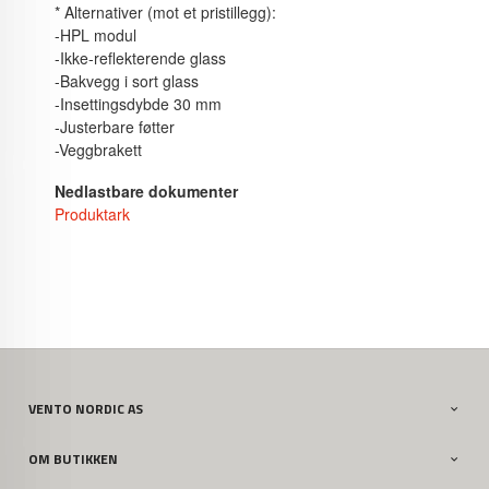
*
Alternativer (mot et pristillegg):
-HPL modul
-Ikke-reflekterende glass
-Bakvegg i sort glass
-Insettingsdybde 30 mm
-Justerbare føtter
-Veggbrakett
Nedlastbare dokumenter
Produktark
VENTO NORDIC AS
OM BUTIKKEN