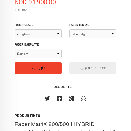
Pris
NOK
91 900,00
inkl. mva.
FABER GLASS
FABER LED LYS
FABER BAKPLATE
KJØP
ØNSKELISTE
DEL DETTE
PRODUKTINFO
Faber MatriX 800/500 l HYBRID