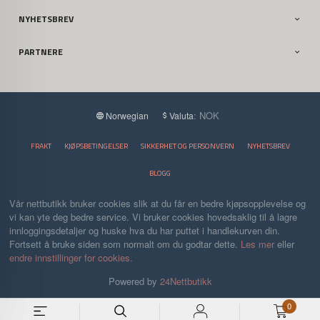
NYHETSBREV
PARTNERE
: NOK
Norwegian
Valuta
FRAKT
KJØPSBETINGELSER
SIKKERHET OG PERSONVERN
NYHETSBREV
BLOGG
Vår nettbutikk bruker cookies slik at du får en bedre kjøpsopplevelse og
vi kan yte deg bedre service. Vi bruker cookies hovedsaklig til å lagre
innloggingsdetaljer og huske hva du har puttet i handlekurven din.
Fortsett å bruke siden som normalt om du godtar dette.
Les mer
eller
endre innstillinger for cookies.
Powered by
24Nettbutikk
0