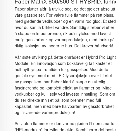
Faber MatriX 800/500 ST HYBRID, tunnel gas
Faber slutter aldri å utvikle seg, og det gjelder absolutt
våre gasspeiser. For vakre fulle flammer på rett plass,
med glødende vedkubber og en varm rød glød. Et sted
hvor du kan la blikket vandre. Samtidig streber vi etter
å skape en imponerende, rik peisnytelse med lavest
mulig gassforbruk og varmeproduksjon, med tanke på
riktig isolasjon av moderne hus. Det krever håndverk!
Vår siste utvikling på dette området er Hybrid Pro Light
Module. En innovasjon som bokstavelig talt kaster et
helt nytt lys på fremtiden for gasspeiser. Med dette
geniale systemet med LED-lysprojeksjon over hjertet
av gasspeisen, har Faber klart å skape en utrolig
fascinerende og komplett effekt av flammer og livlige
vedkubber og kull, selv ved laveste innstilling. Som om
du ser direkte inn i et bål som brenner med full
kapasitet, men med bare halvparten av gassforbruket
og tilsvarende varmeproduksjon!
Selv uten flammer er den varme gløden til den smarte
"HPL-modulen" fortryllende ekte. Kombinerer det beste