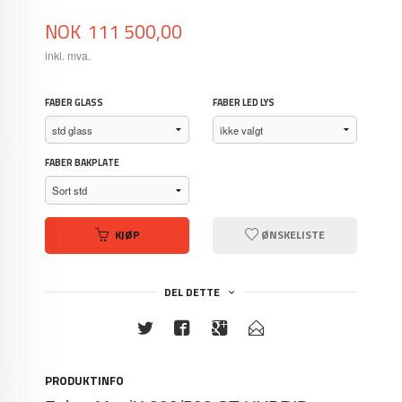
Pris
NOK
111 500,00
inkl. mva.
FABER GLASS
FABER LED LYS
FABER BAKPLATE
KJØP
ØNSKELISTE
DEL DETTE
PRODUKTINFO