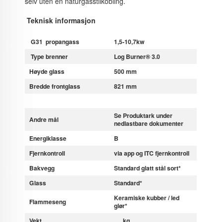
selv uten en naturgasstilkobling.
Teknisk informasjon
G31 propangass
1,5-10,7kw
Type brenner
Log Burner® 3.0
Høyde glass
500 mm
Bredde frontglass
821 mm
Se Produktark under
Andre mål
nedlastbare dokumenter
Energiklasse
B
Fjernkontroll
via app og ITC fjernkontroll
Bakvegg
Standard glatt stål sort*
Glass
Standard*
Keramiske kubber / led
Flammeseng
glør*
Vekt
..... kg