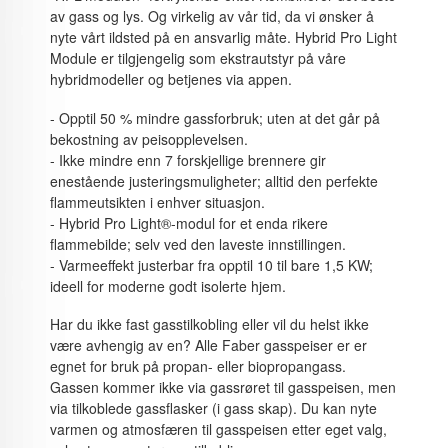
av gass og lys. Og virkelig av vår tid, da vi ønsker å
nyte vårt ildsted på en ansvarlig måte. Hybrid Pro Light
Module er tilgjengelig som ekstrautstyr på våre
hybridmodeller og betjenes via appen.
- Opptil 50 % mindre gassforbruk; uten at det går på
bekostning av peisopplevelsen.
- Ikke mindre enn 7 forskjellige brennere gir
enestående justeringsmuligheter; alltid den perfekte
flammeutsikten i enhver situasjon.
- Hybrid Pro Light®-modul for et enda rikere
flammebilde; selv ved den laveste innstillingen.
- Varmeeffekt justerbar fra opptil 10 til bare 1,5 KW;
ideell for moderne godt isolerte hjem.
Har du ikke fast gasstilkobling eller vil du helst ikke
være avhengig av en? Alle Faber gasspeiser er er
egnet for bruk på propan- eller biopropangass.
Gassen kommer ikke via gassrøret til gasspeisen, men
via tilkoblede gassflasker (i gass skap). Du kan nyte
varmen og atmosfæren til gasspeisen etter eget valg,