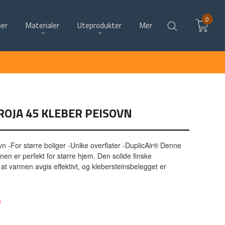
0
per
Materialer
Uteprodukter
Mer
ROJA 45 KLEBER PEISOVN
 -For større boliger -Unike overflater -DuplicAir® Denne
vnen er perfekt for større hjem. Den solide finske
 at varmen avgis effektivt, og klebersteinsbelegget er
0