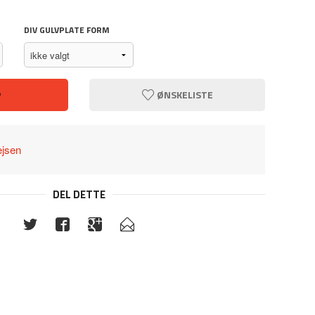
DIV GULVPLATE FORM
P
ØNSKELISTE
ejsen
DEL DETTE
JP Var