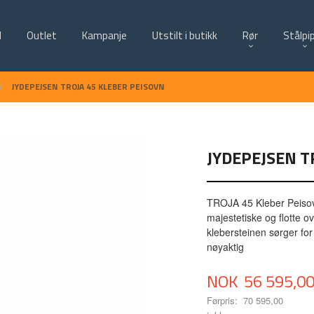
d
Outlet
Kampanje
Utstilt i butikk
Rør
Stålpi
JYDEPEJSEN TROJA 45 KLEBER PEISOVN
JYDEPEJSEN T
TROJA 45 Kleber Peisovn
majestetiske og flotte o
klebersteinen sørger for
nøyaktig
Tilbud
NOK
56 595,0
Førpris:
70 595,00