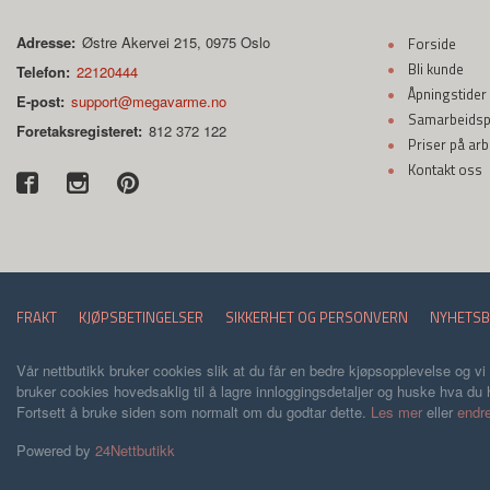
Adresse:
Østre Akervei 215, 0975 Oslo
Forside
Bli kunde
Telefon:
22120444
Åpningstider
E-post:
support@megavarme.no
Samarbeidspa
Foretaksregisteret:
812 372 122
Priser på ar
Kontakt oss
FRAKT
KJØPSBETINGELSER
SIKKERHET OG PERSONVERN
NYHETSB
Vår nettbutikk bruker cookies slik at du får en bedre kjøpsopplevelse og vi
bruker cookies hovedsaklig til å lagre innloggingsdetaljer og huske hva du h
Fortsett å bruke siden som normalt om du godtar dette.
Les mer
eller
endre
Powered by
24Nettbutikk