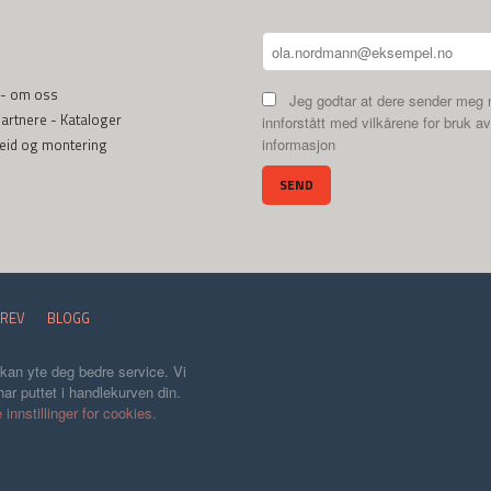
 - om oss
Jeg godtar at dere sender meg 
rtnere - Kataloger
innforstått med vilkårene for bruk av
beid og montering
informasjon
REV
BLOGG
 kan yte deg bedre service. Vi
ar puttet i handlekurven din.
 innstillinger for cookies.