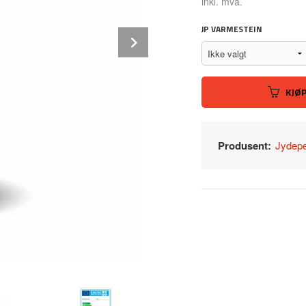
Rabatt
inkl. mva.
JP VARMESTEIN
Next
KJØ
Produsent:
Jydep