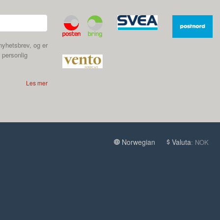
nyhetsbrev, og er
 personlig
Les mer
Norwegian
Valuta
: NOK