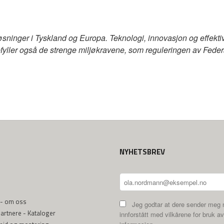
inger i Tyskland og Europa. Teknologi, innovasjon og effektive k
pfyller også de strenge miljøkravene, som reguleringen av Feder
NYHETSBREV
 - om oss
Jeg godtar at dere sender meg 
rtnere - Kataloger
innforstått med vilkårene for bruk av