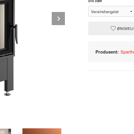
DIV DØR
Next
ØNSKELI
Produsent:
Spart