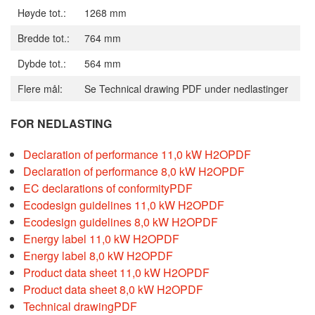
Høyde tot.:
1268 mm
Bredde tot.:
764 mm
Dybde tot.:
564 mm
Flere mål:
Se Technical drawing PDF under nedlastinger
FOR NEDLASTING
Declaration of performance 11,0 kW H2O
PDF
Declaration of performance 8,0 kW H2O
PDF
EC declarations of conformity
PDF
Ecodesign guidelines 11,0 kW H2O
PDF
Ecodesign guidelines 8,0 kW H2O
PDF
Energy label 11,0 kW H2O
PDF
Energy label 8,0 kW H2O
PDF
Product data sheet 11,0 kW H2O
PDF
Product data sheet 8,0 kW H2O
PDF
Technical drawing
PDF