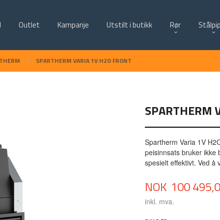
d
Outlet
Kampanje
Utstilt i butikk
Rør
Stålpi
RTHERM
SPARTHERM VARIA 1V H2O FRONT
SPARTHERM V
Spartherm Varia 1V H2O F
peisinnsats bruker ikke
spesielt effektivt. Ved å
Pris
NOK
100 495,
inkl. mva.