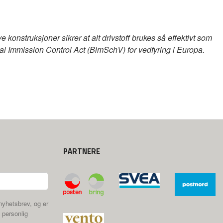
onstruksjoner sikrer at alt drivstoff brukes så effektivt som
al Immission Control Act (BlmSchV) for vedfyring i Europa.
PARTNERE
nyhetsbrev, og er
 personlig