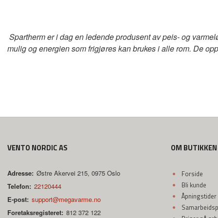
Spartherm er i dag en ledende produsent av peis- og varmeløsn
mulig og energien som frigjøres kan brukes i alle rom. De op
VENTO NORDIC AS
OM BUTIKKEN
Adresse:
Østre Akervei 215, 0975 Oslo
Forside
Bli kunde
Telefon:
22120444
Åpningstider
E-post:
support@megavarme.no
Samarbeidspa
Foretaksregisteret:
812 372 122