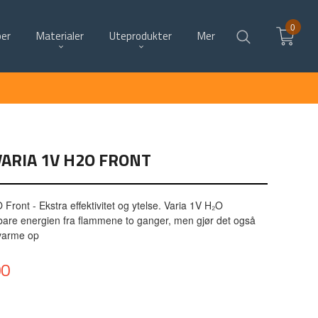
0
per
Materialer
Uteprodukter
Mer
ARIA 1V H2O FRONT
ront - Ekstra effektivitet og ytelse. Varia 1V H₂O
 bare energien fra flammene to ganger, men gjør det også
 varme op
00