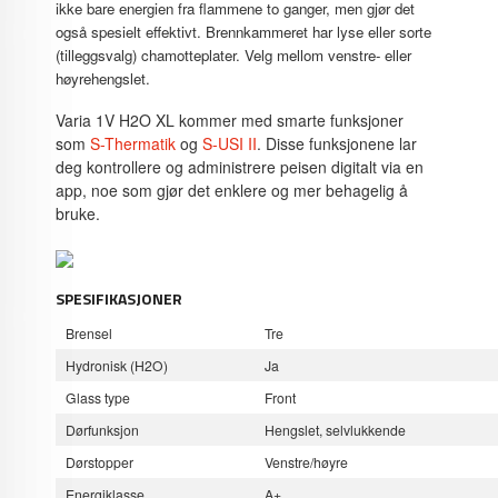
ikke bare energien fra flammene to ganger, men gjør det
også spesielt effektivt.
Brennkammeret har lyse eller sorte
(tilleggsvalg) chamotteplater. Velg mellom venstre- eller
høyrehengslet.
Varia 1V H2O XL kommer med smarte funksjoner
som
S-Thermatik
og
S-USI II
. Disse funksjonene lar
deg kontrollere og administrere peisen digitalt via en
app, noe som gjør det enklere og mer behagelig å
bruke.
SPESIFIKASJONER
Brensel
Tre
Hydronisk (H2O)
Ja
Glass type
Front
Dørfunksjon
Hengslet, selvlukkende
Dørstopper
Venstre/høyre
Energiklasse
A+