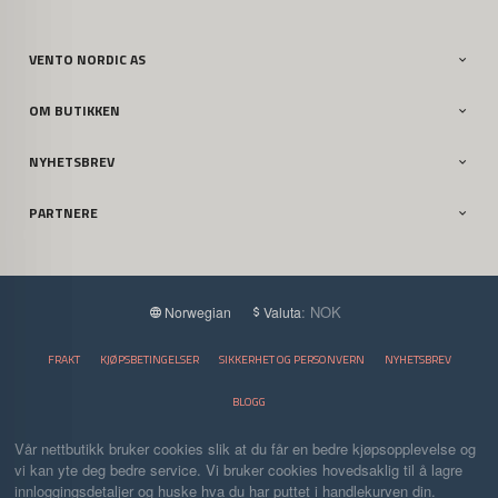
VENTO NORDIC AS
OM BUTIKKEN
NYHETSBREV
PARTNERE
: NOK
Norwegian
Valuta
FRAKT
KJØPSBETINGELSER
SIKKERHET OG PERSONVERN
NYHETSBREV
BLOGG
Vår nettbutikk bruker cookies slik at du får en bedre kjøpsopplevelse og
vi kan yte deg bedre service. Vi bruker cookies hovedsaklig til å lagre
innloggingsdetaljer og huske hva du har puttet i handlekurven din.