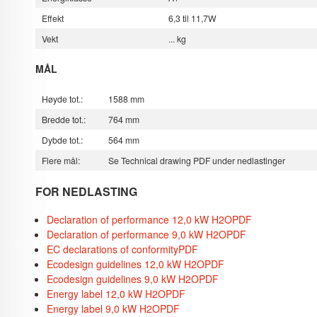
Effekt
6,3 til 11,7W
Vekt
... kg
MÅL
Høyde tot.:
1588 mm
Bredde tot.:
764 mm
Dybde tot.:
564 mm
Flere mål:
Se Technical drawing PDF under nedlastinger
FOR NEDLASTING
Declaration of performance 12,0 kW H2O
PDF
Declaration of performance 9,0 kW H2O
PDF
EC declarations of conformity
PDF
Ecodesign guidelines 12,0 kW H2O
PDF
Ecodesign guidelines 9,0 kW H2O
PDF
Energy label 12,0 kW H2O
PDF
Energy label 9,0 kW H2O
PDF