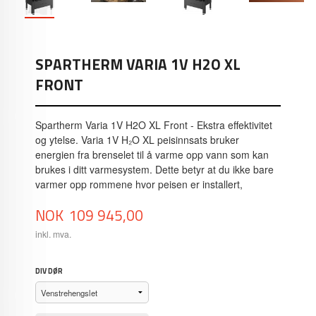
SPARTHERM VARIA 1V H2O XL
FRONT
Spartherm Varia 1V H2O XL Front - Ekstra effektivitet
og ytelse. Varia 1V H₂O XL peisinnsats bruker
energien fra brenselet til å varme opp vann som kan
brukes i ditt varmesystem. Dette betyr at du ikke bare
varmer opp rommene hvor peisen er installert,
Pris
NOK
109 945,00
inkl. mva.
DIV DØR