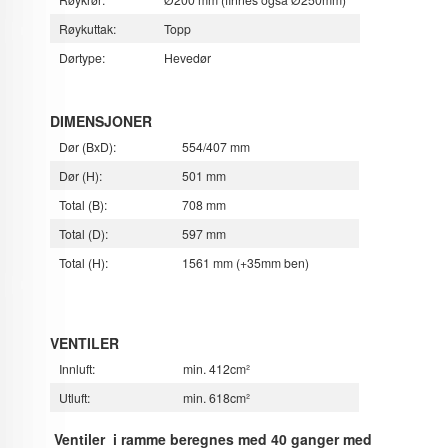
Røykuttak:
Topp
Dørtype:
Hevedør
DIMENSJONER
Dør (BxD):
554/407 mm
Dør (H):
501 mm
Total (B):
708 mm
Total (D):
597 mm
Total (H):
1561 mm (+35mm ben)
VENTILER
Innluft:
min. 412cm²
Utluft:
min. 618cm²
Ventiler i ramme beregnes med 40 ganger med