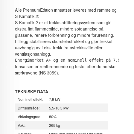
Alle PremiumEdition innsatser leveres med ramme og
S-Kamatik-2:
S-Kamatik-2 er et trekkstabiliteringssystem som gir
ekstra fint flammebilde, mindre sotdannelse på
glassene, renere forbrenning og mindre forurensing.
I tillegg stabiliseres skorsteinstrekket og gjør trekket
uavhengig av f.eks. trekk fra avtrekksvifte eller
ventilasjonsanlegg.
Energimerket A+ og en nominell effekt på 7,9 kW.
Innsatsen er rentbrennende og testet etter de norske
særkravene (NS 3059).
TEKNISKE DATA
Nominell effekt:
7,9 kW
Driftsområde:
5,5-10,3 kW
Virkningsgrad:
80%
Vekt:
265 kg
Røykrør:
Ø200 mm (finnes også Ø250mm)