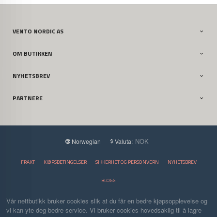
VENTO NORDIC AS
OM BUTIKKEN
NYHETSBREV
PARTNERE
: NOK
Norwegian
Valuta
FRAKT
KJØPSBETINGELSER
SIKKERHET OG PERSONVERN
NYHETSBREV
BLOGG
Vår nettbutikk bruker cookies slik at du får en bedre kjøpsopplevelse og
vi kan yte deg bedre service. Vi bruker cookies hovedsaklig til å lagre