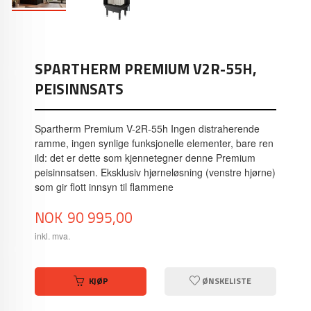
SPARTHERM PREMIUM V2R-55H,
PEISINNSATS
Spartherm Premium V-2R-55h Ingen distraherende
ramme, ingen synlige funksjonelle elementer, bare ren
ild: det er dette som kjennetegner denne Premium
peisinnsatsen. Eksklusiv hjørneløsning (venstre hjørne)
som gir flott innsyn til flammene
Pris
NOK
90 995,00
inkl. mva.
KJØP
ØNSKELISTE