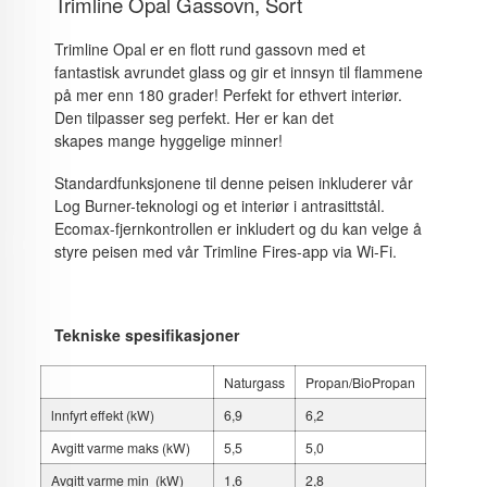
Trimline Opal Gassovn, Sort
Trimline Opal er en flott rund gassovn med et
fantastisk avrundet glass og gir et innsyn til flammene
på mer enn 180 grader! Perfekt for ethvert interiør.
Den tilpasser seg perfekt. Her er kan det
skapes mange hyggelige minner!
Standardfunksjonene til denne peisen inkluderer vår
Log Burner-teknologi og et interiør i antrasittstål.
Ecomax-fjernkontrollen er inkludert og du kan velge å
styre peisen med vår Trimline Fires-app via Wi-Fi.
Tekniske spesifikasjoner
Naturgass
Propan/BioPropan
lnnfyrt effekt (kW)
6,9
6,2
Avgitt varme maks (kW)
5,5
5,0
Avgitt varme min (kW)
1,6
2,8