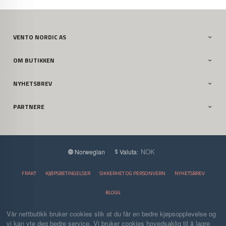
VENTO NORDIC AS
OM BUTIKKEN
NYHETSBREV
PARTNERE
: NOK
Norwegian
Valuta
FRAKT
KJØPSBETINGELSER
SIKKERHET OG PERSONVERN
NYHETSBREV
BLOGG
Vår nettbutikk bruker cookies slik at du får en bedre kjøpsopplevelse og
vi kan yte deg bedre service. Vi bruker cookies hovedsaklig til å lagre