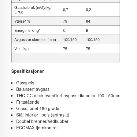
Gassforbruk (m³/t)/(kg/t
0,7
0,2
LPG)
Ytelse* %
79
84
Energimerking*
C
B
Avgassrør størrelse (mm)
100/150
100/150
Vekt (kg)
75
75
Spesifikasjoner
Gasspeis
Balansert avgass
THC-CC direkteventilert avgass diameter 100-150mm
Frittstående
Glass, buet 180 grader
Stål interiør i peis (antrasitt)
Dobbel brenner/Vedkubber
ECOMAX fjernkontroll