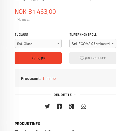
Pris
NOK
81 463,00
inkl. mva.
TL GLASS
TL FJERNKONTROLL
KJØP
ØNSKELISTE
Produsent:
Trimline
DEL DETTE
PRODUKTINFO