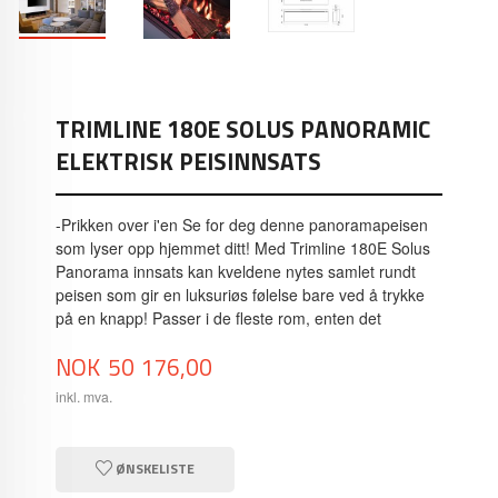
TRIMLINE 180E SOLUS PANORAMIC
ELEKTRISK PEISINNSATS
-Prikken over i'en Se for deg denne panoramapeisen
som lyser opp hjemmet ditt! Med Trimline 180E Solus
Panorama innsats kan kveldene nytes samlet rundt
peisen som gir en luksuriøs følelse bare ved å trykke
på en knapp! Passer i de fleste rom, enten det
Pris
NOK
50 176,00
inkl. mva.
ØNSKELISTE