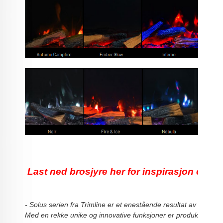
 Last ned brosjyre her for inspirasjon og inf
- Solus serien fra Trimline er et enestående resultat av omfatte
Med en rekke unike og innovative funksjoner er produktene i e