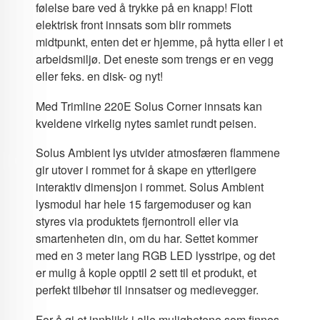
følelse bare ved å trykke på en knapp! Flott
elektrisk front innsats som blir rommets
midtpunkt, enten det er hjemme, på hytta eller i et
arbeidsmiljø. Det eneste som trengs er en vegg
eller feks. en disk- og nyt!
Med Trimline 220E Solus Corner innsats kan
kveldene virkelig nytes samlet rundt peisen.
Solus Ambient lys utvider atmosfæren flammene
gir utover i rommet for å skape en ytterligere
interaktiv dimensjon i rommet. Solus Ambient
lysmodul har hele 15 fargemoduser og kan
styres via produktets fjernontroll eller via
smartenheten din, om du har. Settet kommer
med en 3 meter lang RGB LED lysstripe, og det
er mulig å kople opptil 2 sett til et produkt, et
perfekt tilbehør til innsatser og medievegger.
For å gi et innblikk i alle mulighetene som finnes