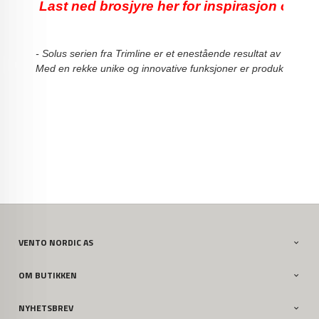
 Last ned brosjyre her for inspirasjon og inf
- Solus serien fra Trimline er et enestående resultat av omfatte
Med en rekke unike og innovative funksjoner er produktene i e
VENTO NORDIC AS
OM BUTIKKEN
NYHETSBREV