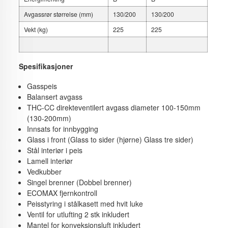
Avgassrør størrelse (mm)
130/200
130/200
Vekt (kg)
225
225
Spesifikasjoner
Gasspeis
Balansert avgass
THC-CC direkteventilert avgass diameter 100-150mm
(130-200mm)
Innsats for innbygging
Glass i front (Glass to sider (hjørne) Glass tre sider)
Stål interiør i peis
Lamell interiør
Vedkubber
Singel brenner (Dobbel brenner)
ECOMAX fjernkontroll
Peisstyring i stålkasett med hvit luke
Ventil for utlufting 2 stk inkludert
Mantel for konveksjonsluft inkludert