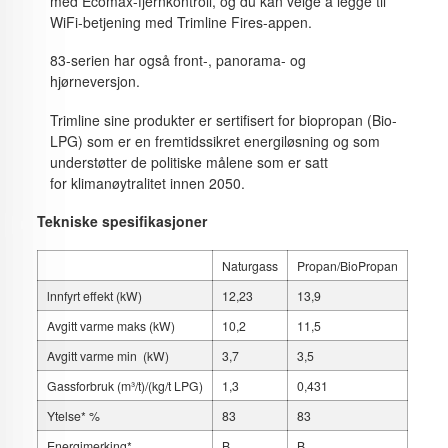
med Ecomax-fjernkontroll, og du kan velge å legge til
WiFi-betjening med Trimline Fires-appen.
83-serien har også front-, panorama- og
hjørneversjon.
Trimline sine produkter er sertifisert for biopropan (Bio-
LPG) som er en fremtidssikret energiløsning og som
understøtter de politiske målene som er satt
for klimanøytralitet innen 2050.
Tekniske spesifikasjoner
Naturgass
Propan/BioPropan
lnnfyrt effekt (kW)
12,23
13,9
Avgitt varme maks (kW)
10,2
11,5
Avgitt varme min (kW)
3,7
3,5
Gassforbruk (m³/t)/(kg/t LPG)
1,3
0,431
Ytelse* %
83
83
Energimerking*
B
B