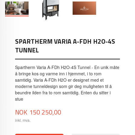
SPARTHERM VARIA A-FDH H2O-4S
TUNNEL
Spartherm Varia A-FDh H2O-4S Tunnel - En unik måte
å bringe kos og varme inn i hjemmet, i to rom
samtidig. Varia A-FDh H2O er designet med et
moderne tunneldesign som gir deg muligheten til å
beundre ilden fra to rom samtidig. Enten du sitter i
stue
Pris
NOK
150 250,00
inkl. mva.