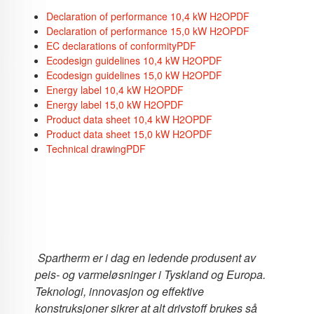
Declaration of performance 10,4 kW H2O
PDF
Declaration of performance 15,0 kW H2O
PDF
EC declarations of conformity
PDF
Ecodesign guidelines 10,4 kW H2O
PDF
Ecodesign guidelines 15,0 kW H2O
PDF
Energy label 10,4 kW H2O
PDF
Energy label 15,0 kW H2O
PDF
Product data sheet 10,4 kW H2O
PDF
Product data sheet 15,0 kW H2O
PDF
Technical drawing
PDF
Spartherm er i dag en ledende produsent av
peis- og varmeløsninger i Tyskland og Europa.
Teknologi, innovasjon og effektive
konstruksjoner sikrer at alt drivstoff brukes så