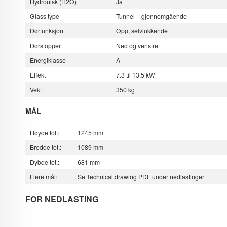
Hydronisk (H2O)
Ja
Glass type
Tunnel – gjennomgående
Dørfunksjon
Opp, selvlukkende
Dørstopper
Ned og venstre
Energiklasse
A+
Effekt
7.3 til 13.5 kW
Vekt
350 kg
MÅL
Høyde tot.:
1245 mm
Bredde tot.:
1089 mm
Dybde tot.:
681 mm
Flere mål:
Se Technical drawing PDF under nedlastinger
FOR NEDLASTING