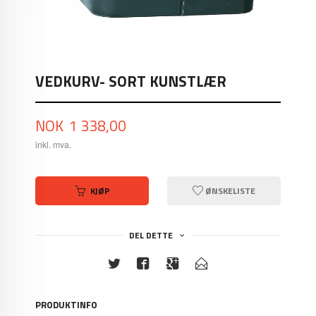
VEDKURV- SORT KUNSTLÆR
Pris
NOK
1 338,00
inkl. mva.
KJØP
ØNSKELISTE
DEL DETTE
PRODUKTINFO