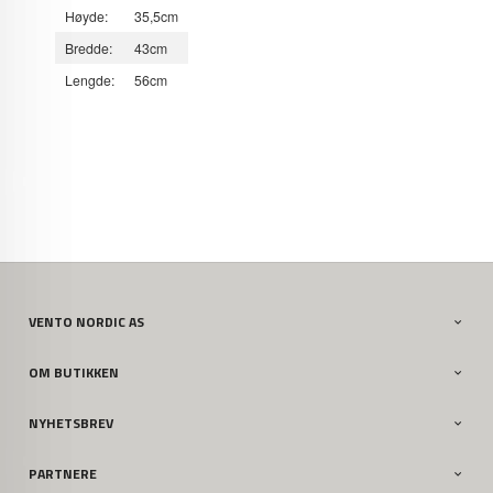
Høyde:
35,5cm
Bredde:
43cm
Lengde:
56cm
VENTO NORDIC AS
OM BUTIKKEN
NYHETSBREV
PARTNERE