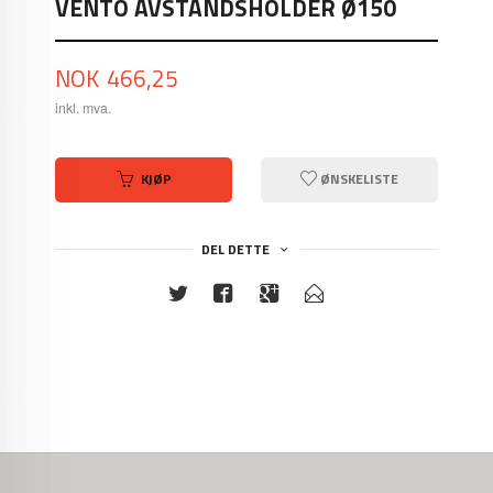
VENTO AVSTANDSHOLDER Ø150
Pris
NOK
466,25
inkl. mva.
KJØP
ØNSKELISTE
DEL DETTE