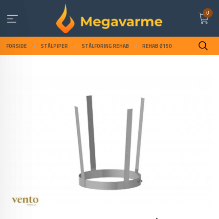
Gå
0
til
innholdet
FORSIDE
STÅLPIPER
STÅLFORING REHAB
REHAB Ø150