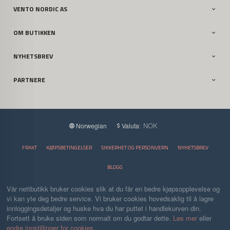
VENTO NORDIC AS
OM BUTIKKEN
NYHETSBREV
PARTNERE
: NOK
Norwegian
Valuta
FRAKT
KJØPSBETINGELSER
SIKKERHET OG PERSONVERN
NYHETSBREV
BLOGG
Vår nettbutikk bruker cookies slik at du får en bedre kjøpsopplevelse og
vi kan yte deg bedre service. Vi bruker cookies hovedsaklig til å lagre
innloggingsdetaljer og huske hva du har puttet i handlekurven din.
Fortsett å bruke siden som normalt om du godtar dette.
Les mer
eller
endre innstillinger for cookies.