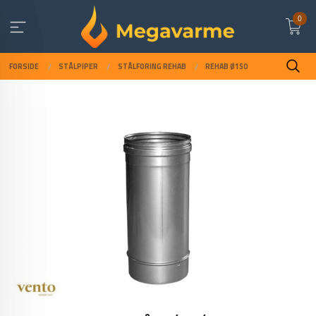
Gå
0
til
innholdet
FORSIDE
STÅLPIPER
STÅLFORING REHAB
REHAB Ø150