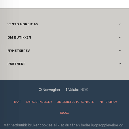
VENTO NORDIC AS
OM BUTIKKEN
NYHETSBREV
PARTNERE
: NOK
Norwegian
Valuta
FRAKT
KJØPSBETINGELSER
SIKKERHET OG PERSONVERN
NYHETSBREV
BLOGG
Vår nettbutikk bruker cookies slik at du får en bedre kjøpsopplevelse og