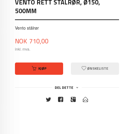
VENTO RETT STÅLRØR, Ø150,
500MM
Vento stålrør
Pris
NOK
710,00
inkl. mva.
KJØP
ØNSKELISTE
DEL DETTE