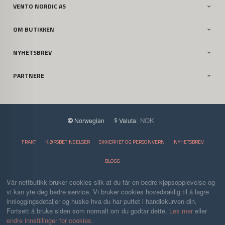
VENTO NORDIC AS
OM BUTIKKEN
NYHETSBREV
PARTNERE
: NOK
Norwegian
Valuta
FRAKT
KJØPSBETINGELSER
SIKKERHET OG PERSONVERN
NYHETSBREV
BLOGG
Vår nettbutikk bruker cookies slik at du får en bedre kjøpsopplevelse og
vi kan yte deg bedre service. Vi bruker cookies hovedsaklig til å lagre
innloggingsdetaljer og huske hva du har puttet i handlekurven din.
Fortsett å bruke siden som normalt om du godtar dette.
Les mer
eller
endre innstillinger for cookies.