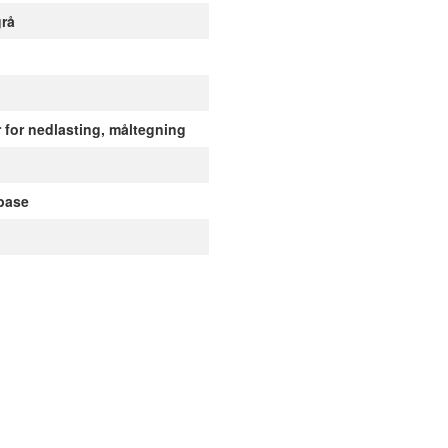
grå
for nedlasting, måltegning
base