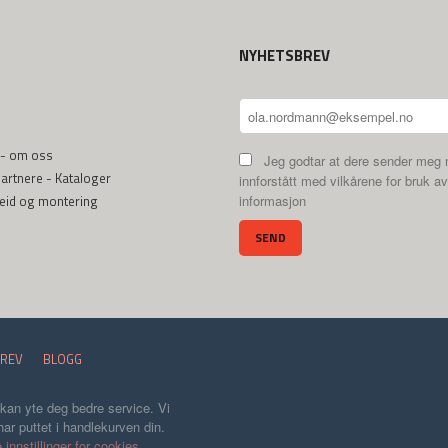
NYHETSBREV
 - om oss
Jeg godtar at dere sender meg 
rtnere - Kataloger
innforstått med vilkårene for bruk av
beid og montering
informasjon
REV
BLOGG
 kan yte deg bedre service. Vi
ar puttet i handlekurven din.
 innstillinger for cookies.