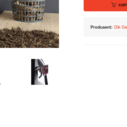
KJØ
Produsent:
Dik Ge