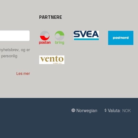
PARTNERE
nyhetsbrev, og er
 personlig
Les mer
Norwegian
Valuta
: NOK