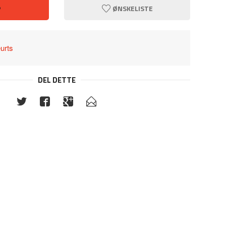
P
ØNSKELISTE
urts
DEL DETTE