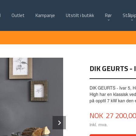
d
Outlet
Kampanje
Utstilt i butikk
Rør
Stålpi
DIK GEURTS - 
DIK GEURTS - Ivar 5, Hø
High har en klassisk ve
på opptil 7 kW kan den 
Pris
NOK
27 200,0
Next
inkl. mva.