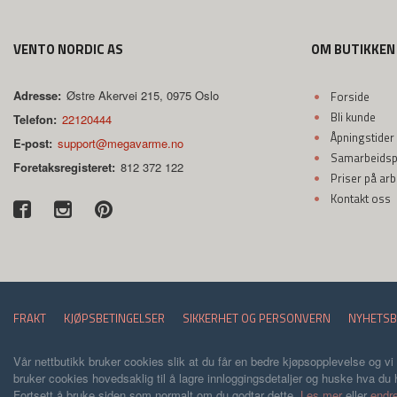
VENTO NORDIC AS
OM BUTIKKEN
Adresse:
Østre Akervei 215, 0975 Oslo
Forside
Bli kunde
Telefon:
22120444
Åpningstider
E-post:
support@megavarme.no
Samarbeidspa
Foretaksregisteret:
812 372 122
Priser på ar
Kontakt oss
FRAKT
KJØPSBETINGELSER
SIKKERHET OG PERSONVERN
NYHETSB
Vår nettbutikk bruker cookies slik at du får en bedre kjøpsopplevelse og vi
bruker cookies hovedsaklig til å lagre innloggingsdetaljer og huske hva du h
Fortsett å bruke siden som normalt om du godtar dette.
Les mer
eller
endre