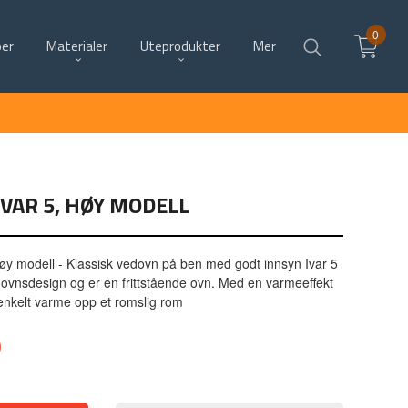
0
per
Materialer
Uteprodukter
Mer
IVAR 5, HØY MODELL
y modell - Klassisk vedovn på ben med godt innsyn Ivar 5
dovnsdesign og er en frittstående ovn. Med en varmeeffekt
enkelt varme opp et romslig rom
0