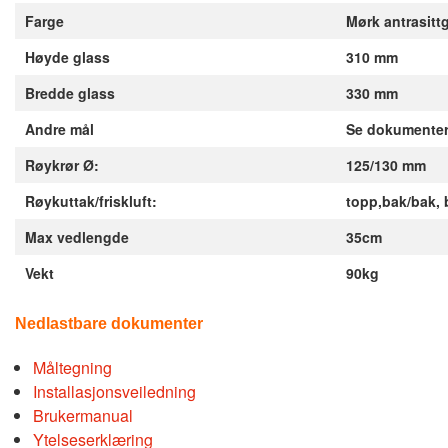
Farge
Mørk antrasitt
Høyde glass
310 mm
Bredde glass
330 mm
Andre mål
Se dokumenter 
Røykrør Ø:
125/130 mm
Røykuttak/friskluft:
topp,bak/bak, 
Max vedlengde
35cm
Vekt
90kg
Nedlastbare dokumenter
Måltegning
Installasjonsveiledning
Brukermanual
Ytelseserklæring