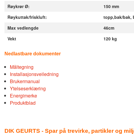
Røykrør Ø:
150 mm
Røykuttak/friskluft:
topp,bak/bak, 
Max vedlengde
46cm
Vekt
120 kg
Nedlastbare dokumenter
Måltegning
Installasjonsveiledning
Brukermanual
Ytelseserklæring
Energimerke
Produktblad
DIK GEURTS - Spar på trevirke, partikler og mil