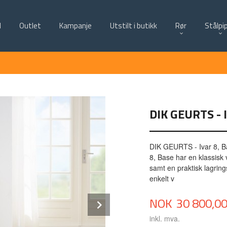
d
Outlet
Kampanje
Utstilt i butikk
Rør
Stålpi
DIK GEURTS - 
DIK GEURTS - Ivar 8, Ba
8, Base har en klassisk
samt en praktisk lagrin
enkelt v
Pris
Next
NOK
30 800,0
inkl. mva.