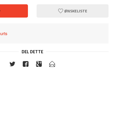
P
ØNSKELISTE
urts
DEL DETTE