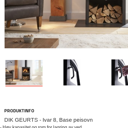
PRODUKTINFO
DIK GEURTS - Ivar 8, Base peisovn
- Høy kapasitet og rom for lagring av ved