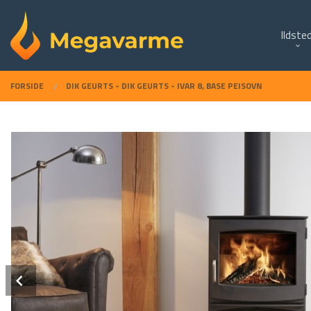
Gå
Lukk
PRODUKTER
til
Ildste
innholdet
FORSIDE
DIK GEURTS - DIK GEURTS - IVAR 8, BASE PEISOVN
Prev