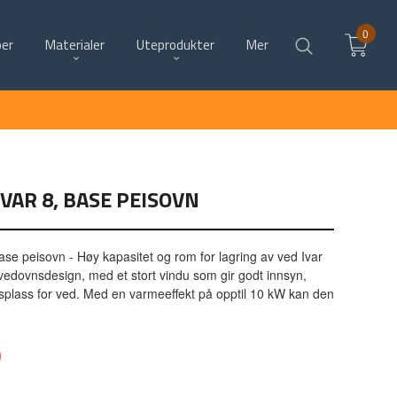
0
per
Materialer
Uteprodukter
Mer
IVAR 8, BASE PEISOVN
se peisovn - Høy kapasitet og rom for lagring av ved Ivar
 vedovnsdesign, med et stort vindu som gir godt innsyn,
gsplass for ved. Med en varmeeffekt på opptil 10 kW kan den
0