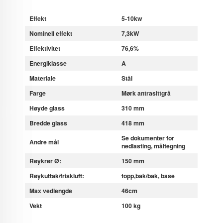
Effekt
5-10kw
Nominell effekt
7,3kW
Effektivitet
76,6%
Energiklasse
A
Materiale
Stål
Farge
Mørk antrasittgrå
Høyde glass
310 mm
Bredde glass
418 mm
Se dokumenter for
Andre mål
nedlasting, måltegning
Røykrør Ø:
150 mm
Røykuttak/friskluft:
topp,bak/bak, base
Max vedlengde
46cm
Vekt
100 kg