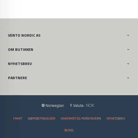
VENTO NORDIC AS
OM BUTIKKEN
NYHETSBREV
PARTNERE
: NOK
Norwegian
Valuta
FRAKT
KJØPSBETINGELSER
SIKKERHET OG PERSONVERN
NYHETSBREV
BLOGG