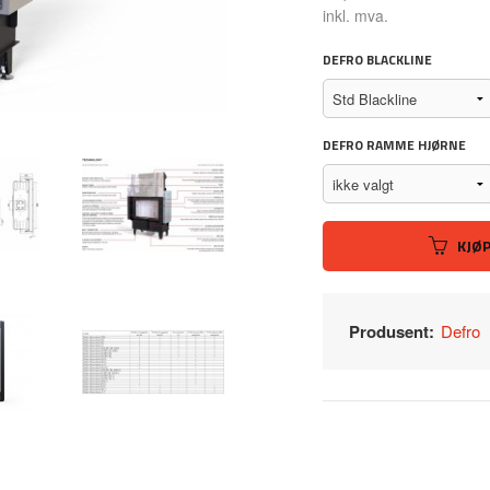
Rabatt
inkl. mva.
DEFRO BLACKLINE
DEFRO RAMME HJØRNE
KJØ
Produsent:
Defro