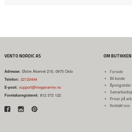
VENTO NORDIC AS
OM BUTIKKEN
Adresse:
Østre Akervei 215, 0975 Oslo
Forside
Bli kunde
Telefon:
22120444
Åpningstider
E-post:
support@megavarme.no
Samarbeidspa
Foretaksregisteret:
812 372 122
Priser på ar
Kontakt oss