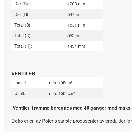
Dør (B):
1208 mm
Dør (H):
547 mm
Total (B):
1531 mm
Total (D):
552 mm
Total (H):
1454 mm
VENTILER
Innluft:
min. 105cm²
Utluft:
min. 1584cm²
Ventiler i ramme beregnes med 40 ganger med maks kw 
Defro er en av Polens største produsenter av produkter for