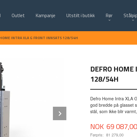
d
Outlet
Kampanje
Utstilt i butikk
Rør
Stålpi
HOME INTRA XLA G FRONT INNSATS 128/54H
DEFRO HOME I
128/54H
Defro Home Intra XLA G 
god bredde på glasset so
Next
stål, som ikke blir varm
Tilbud
NOK
69 087,0
Førpris:
81 279,00