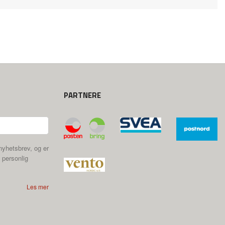
PARTNERE
nyhetsbrev, og er
 personlig
Les mer