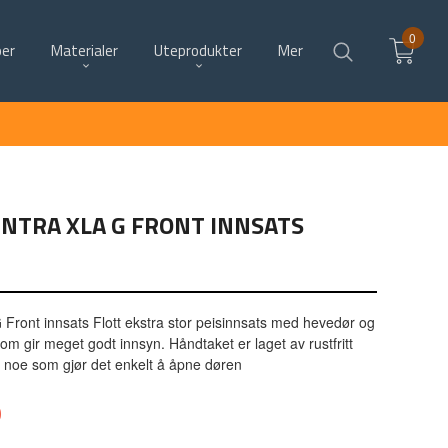
0
per
Materialer
Uteprodukter
Mer
NTRA XLA G FRONT INNSATS
Front innsats Flott ekstra stor peisinnsats med hevedør og
m gir meget godt innsyn. Håndtaket er laget av rustfritt
t, noe som gjør det enkelt å åpne døren
0