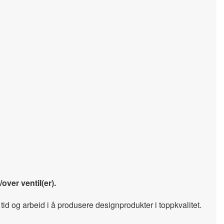
ver ventil(er).
id og arbeid i å produsere designprodukter i toppkvalitet.