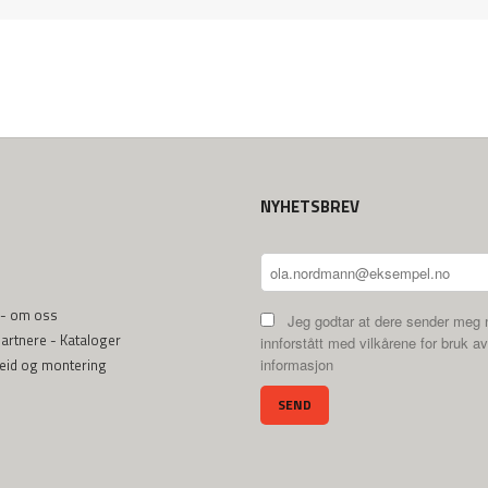
NYHETSBREV
 - om oss
Jeg godtar at dere sender meg 
rtnere - Kataloger
innforstått med vilkårene for bruk av
beid og montering
informasjon